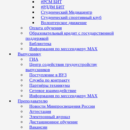
#РСМ БИТ
#РДДМ БИТ
Студенческий Медиацентр
Студенческий спортивный клуб
Волонтерское движение
Оплата обучения
Образовательный кредит с государственной
поддержкой
Библиотека
Информация по мессенджеру MAX
Выпускнику
ГИА
Центр содействия трудоустройству
выпускников
Поступление в ВУЗ
Служба по контракту
Партнёры техникума
Сетевое взаимодействие
Информация по мессенджеру MAX
Преподавателю
Новости Минпросвещения России
Аттестация
Электронный журнал
Дистанционное обучение
Вакансии