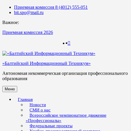
Skip
Приемная комиссия 8 (4012) 555-051
to
bit.spo@mail.ru
content
Важное:
Приемная комиссия 2026
123
123
«Балтийский Информационный Техникум»
Автономная некоммерческая организация профессионального
образования
Меню
Главная
Новости
СМИ о нас
Всероссийское чемпионатное движение
«Профессионалы»
Федеральные проекты