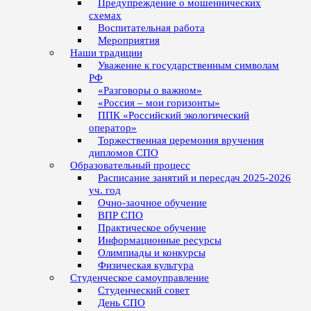
Предупреждение о мошеннических
схемах
Воспитательная работа
Мероприятия
Наши традиции
Уважение к государственным символам
РФ
«Разговоры о важном»
«Россия – мои горизонты»
ППК «Российский экологический
оператор»
Торжественная церемония вручения
дипломов СПО
Образовательный процесс
Расписание занятий и пересдач 2025-2026
уч. год
Очно-заочное обучение
ВПР СПО
Практическое обучение
Информационные ресурсы
Олимпиады и конкурсы
Физическая культура
Студенческое самоуправление
Студенческий совет
День СПО