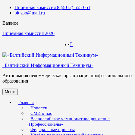
Skip
Приемная комиссия 8 (4012) 555-051
to
bit.spo@mail.ru
content
Важное:
Приемная комиссия 2026
123
123
«Балтийский Информационный Техникум»
Автономная некоммерческая организация профессионального
образования
Меню
Главная
Новости
СМИ о нас
Всероссийское чемпионатное движение
«Профессионалы»
Федеральные проекты