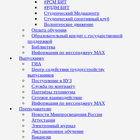
#РСМ БИТ
#РДДМ БИТ
Студенческий Медиацентр
Студенческий спортивный клуб
Волонтерское движение
Оплата обучения
Образовательный кредит с государственной
поддержкой
Библиотека
Информация по мессенджеру MAX
Выпускнику
ГИА
Центр содействия трудоустройству
выпускников
Поступление в ВУЗ
Служба по контракту
Партнёры техникума
Сетевое взаимодействие
Информация по мессенджеру MAX
Преподавателю
Новости Минпросвещения России
Аттестация
Электронный журнал
Дистанционное обучение
Вакансии