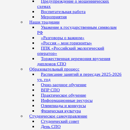
Предупреждение о мошеннических
схемах
Воспитательная работа
Мероприятия
Наши традиции
Уважение к государственным символам
РФ
«Разговоры о важном»
«Россия – мои горизонты»
ППК «Российский экологический
оператор»
Торжественная церемония вручения
дипломов СПО
Образовательный процесс
Расписание занятий и пересдач 2025-2026
уч. год
Очно-заочное обучение
ВПР СПО
Практическое обучение
Информационные ресурсы
Олимпиады и конкурсы
Физическая культура
Студенческое самоуправление
Студенческий совет
День СПО