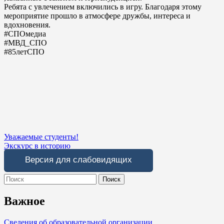
Ребята с увлечением включились в игру. Благодаря этому
мероприятие прошло в атмосфере дружбы, интереса и
вдохновения.
#СПОмедиа
#МВД_СПО
#85летСПО
Навигация
Уважаемые студенты!
Экскурс в историю
по
Версия для слабовидящих
записям
Search
for:
Важное
Сведения об образовательной организации