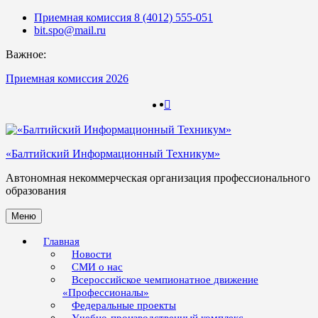
Skip
Приемная комиссия 8 (4012) 555-051
to
bit.spo@mail.ru
content
Важное:
Приемная комиссия 2026
123
123
«Балтийский Информационный Техникум»
Автономная некоммерческая организация профессионального
образования
Меню
Главная
Новости
СМИ о нас
Всероссийское чемпионатное движение
«Профессионалы»
Федеральные проекты