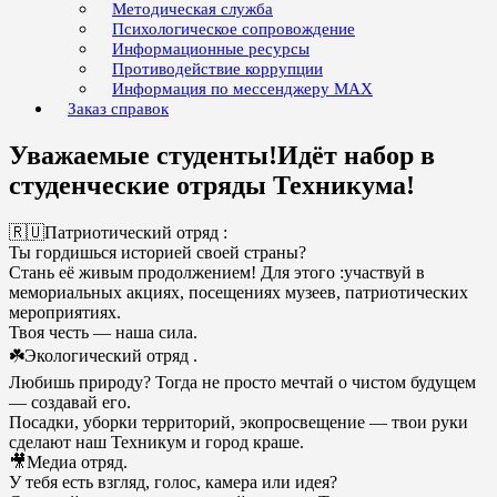
Методическая служба
Психологическое сопровождение
Информационные ресурсы
Противодействие коррупции
Информация по мессенджеру MAX
Заказ справок
Уважаемые студенты!Идёт набор в
студенческие отряды Техникума!
🇷🇺Патриотический отряд :
Ты гордишься историей своей страны?
Стань её живым продолжением! Для этого :участвуй в
мемориальных акциях, посещениях музеев, патриотических
мероприятиях.
Твоя честь — наша сила.
☘️Экологический отряд .
Любишь природу? Тогда не просто мечтай о чистом будущем
— создавай его.
Посадки, уборки территорий, экопросвещение — твои руки
сделают наш Техникум и город краше.
🎥Медиа отряд.
У тебя есть взгляд, голос, камера или идея?