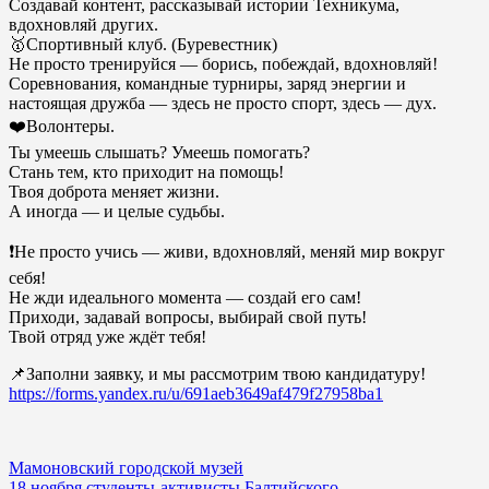
Создавай контент, рассказывай истории Техникума,
вдохновляй других.
🥇Спортивный клуб. (Буревестник)
Не просто тренируйся — борись, побеждай, вдохновляй!
Соревнования, командные турниры, заряд энергии и
настоящая дружба — здесь не просто спорт, здесь — дух.
❤️Волонтеры.
Ты умеешь слышать? Умеешь помогать?
Стань тем, кто приходит на помощь!
Твоя доброта меняет жизни.
А иногда — и целые судьбы.
❗️Не просто учись — живи, вдохновляй, меняй мир вокруг
себя!
Не жди идеального момента — создай его сам!
Приходи, задавай вопросы, выбирай свой путь!
Твой отряд уже ждёт тебя!
📌Заполни заявку, и мы рассмотрим твою кандидатуру!
https://forms.yandex.ru/u/691aeb3649af479f27958ba1
Навигация
Мамоновский городской музей
18 ноября студенты-активисты Балтийского