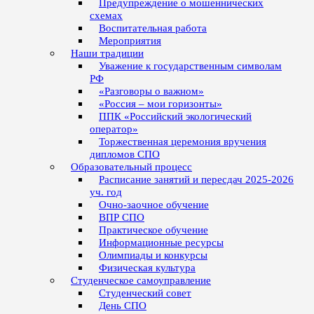
Предупреждение о мошеннических
схемах
Воспитательная работа
Мероприятия
Наши традиции
Уважение к государственным символам
РФ
«Разговоры о важном»
«Россия – мои горизонты»
ППК «Российский экологический
оператор»
Торжественная церемония вручения
дипломов СПО
Образовательный процесс
Расписание занятий и пересдач 2025-2026
уч. год
Очно-заочное обучение
ВПР СПО
Практическое обучение
Информационные ресурсы
Олимпиады и конкурсы
Физическая культура
Студенческое самоуправление
Студенческий совет
День СПО