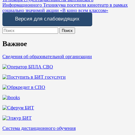
по
Информационного Техникума посетили кинотеатр в рамках
записям
социально значимой акции «В кино всем классом»
Версия для слабовидящих
Search
for:
Важное
Сведения об образовательной организации
Система дистанционного обучения