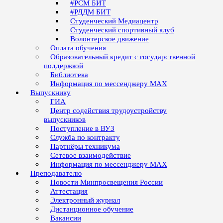
#РСМ БИТ
#РДДМ БИТ
Студенческий Медиацентр
Студенческий спортивный клуб
Волонтерское движение
Оплата обучения
Образовательный кредит с государственной
поддержкой
Библиотека
Информация по мессенджеру MAX
Выпускнику
ГИА
Центр содействия трудоустройству
выпускников
Поступление в ВУЗ
Служба по контракту
Партнёры техникума
Сетевое взаимодействие
Информация по мессенджеру MAX
Преподавателю
Новости Минпросвещения России
Аттестация
Электронный журнал
Дистанционное обучение
Вакансии