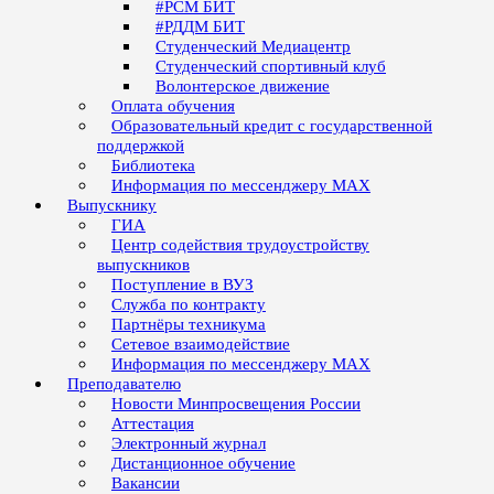
#РСМ БИТ
#РДДМ БИТ
Студенческий Медиацентр
Студенческий спортивный клуб
Волонтерское движение
Оплата обучения
Образовательный кредит с государственной
поддержкой
Библиотека
Информация по мессенджеру MAX
Выпускнику
ГИА
Центр содействия трудоустройству
выпускников
Поступление в ВУЗ
Служба по контракту
Партнёры техникума
Сетевое взаимодействие
Информация по мессенджеру MAX
Преподавателю
Новости Минпросвещения России
Аттестация
Электронный журнал
Дистанционное обучение
Вакансии