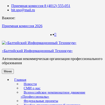
Skip
Приемная комиссия 8 (4012) 555-051
to
bit.spo@mail.ru
content
Важное:
Приемная комиссия 2026
123
123
«Балтийский Информационный Техникум»
Автономная некоммерческая организация профессионального
образования
Меню
Главная
Новости
СМИ о нас
Всероссийское чемпионатное движение
«Профессионалы»
Федеральные проекты