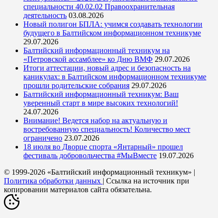
специальности 40.02.02 Правоохранительная
деятельность
03.08.2026
Новый полигон БПЛА: учимся создавать технологии
будущего в Балтийском информационном техникуме
29.07.2026
Балтийский информационный техникум на
«Петровской ассамблее» ко Дню ВМФ
29.07.2026
Итоги аттестации, новый адрес и безопасность на
каникулах: в Балтийском информационном техникуме
прошли родительские собрания
29.07.2026
Балтийский информационный техникум: Ваш
уверенный старт в мире высоких технологий!
24.07.2026
Внимание! Ведется набор на актуальную и
востребованную специальность! Количество мест
ограничено
23.07.2026
18 июля во Дворце спорта «Янтарный» прошел
фестиваль добровольчества #МыВместе
19.07.2026
© 1999-2026 «Балтийский информационный техникум» |
Политика обработки данных
| Ссылка на источник при
копировании материалов сайта обязательна.