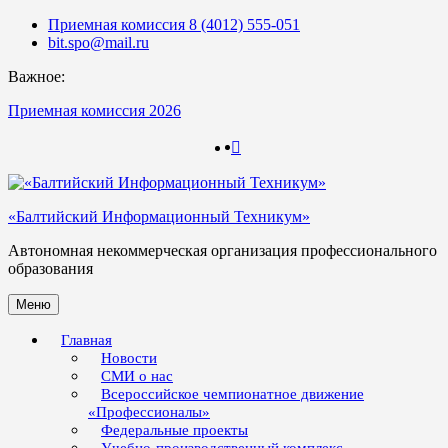
Skip
Приемная комиссия 8 (4012) 555-051
to
bit.spo@mail.ru
content
Важное:
Приемная комиссия 2026
123
123
«Балтийский Информационный Техникум»
Автономная некоммерческая организация профессионального
образования
Меню
Главная
Новости
СМИ о нас
Всероссийское чемпионатное движение
«Профессионалы»
Федеральные проекты