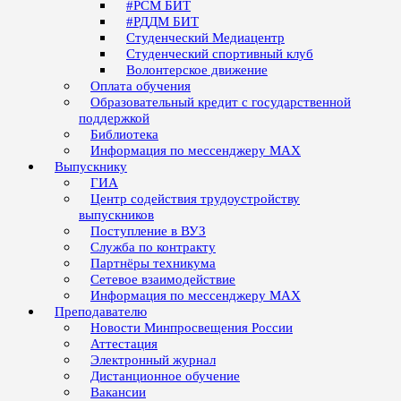
#РСМ БИТ
#РДДМ БИТ
Студенческий Медиацентр
Студенческий спортивный клуб
Волонтерское движение
Оплата обучения
Образовательный кредит с государственной
поддержкой
Библиотека
Информация по мессенджеру MAX
Выпускнику
ГИА
Центр содействия трудоустройству
выпускников
Поступление в ВУЗ
Служба по контракту
Партнёры техникума
Сетевое взаимодействие
Информация по мессенджеру MAX
Преподавателю
Новости Минпросвещения России
Аттестация
Электронный журнал
Дистанционное обучение
Вакансии