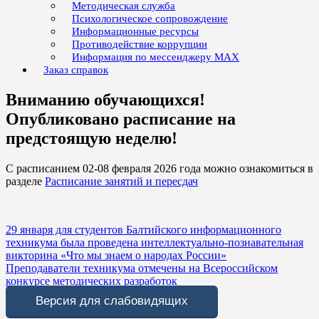
Методическая служба
Психологическое сопровождение
Информационные ресурсы
Противодействие коррупции
Информация по мессенджеру MAX
Заказ справок
Вниманию обучающихся!
Опубликовано расписание на
предстоящую неделю!
С расписанием 02-08 февраля 2026 года можно ознакомиться в
разделе
Расписание занятий и пересдач
Навигация
29 января для студентов Балтийского информационного
техникума была проведена интеллектуально-познавательная
по
викторина «Что мы знаем о народах России»
записям
Преподаватели техникума отмечены на Всероссийском
конкурсе методических разработок
Версия для слабовидящих