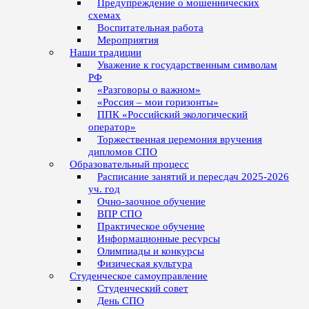
Предупреждение о мошеннических
схемах
Воспитательная работа
Мероприятия
Наши традиции
Уважение к государственным символам
РФ
«Разговоры о важном»
«Россия – мои горизонты»
ППК «Российский экологический
оператор»
Торжественная церемония вручения
дипломов СПО
Образовательный процесс
Расписание занятий и пересдач 2025-2026
уч. год
Очно-заочное обучение
ВПР СПО
Практическое обучение
Информационные ресурсы
Олимпиады и конкурсы
Физическая культура
Студенческое самоуправление
Студенческий совет
День СПО