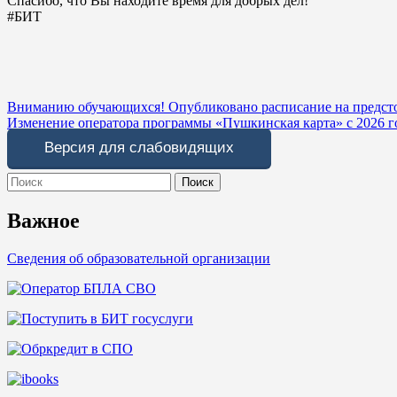
Спасибо, что Вы находите время для добрых дел!
#БИТ
Навигация
Вниманию обучающихся! Опубликовано расписание на предст
Изменение оператора программы «Пушкинская карта» с 2026 г
по
Версия для слабовидящих
записям
Search
for:
Важное
Сведения об образовательной организации