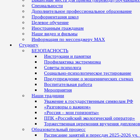
Вакантные места для приёма (перевода) обучающих
Специальности
Дополнительное профессиональное образование
Профориентация школ
Целевое обучение
Иностранным гражданам
Наше видео и фильмы
Информация по мессенджеру MAX
Студенту
БЕЗОПАСНОСТЬ
Инструкции и памятки
Профилактика экстремизма
Советы психолога
Социально-психологическое тестирование
Предупреждение о мошеннических схемах
Воспитательная работа
Мероприятия
Наши традиции
Уважение к государственным символам РФ
«Разговоры о важном»
«Россия – мои горизонты»
ППК «Российский экологический оператор»
Торжественная церемония вручения дипломо
Образовательный процесс
Расписание занятий и пересдач 2025-2026 уч.