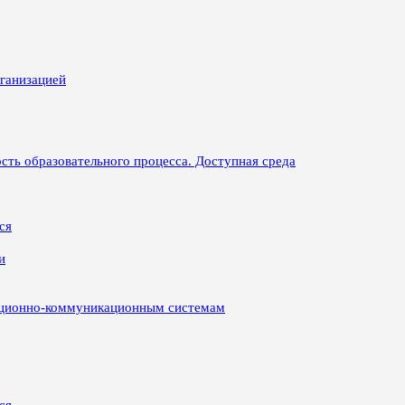
рганизацией
сть образовательного процесса. Доступная среда
ся
и
ационно-коммуникационным системам