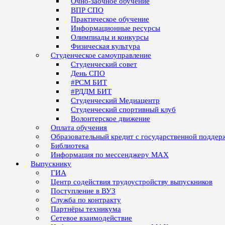
Очно-заочное обучение
ВПР СПО
Практическое обучение
Информационные ресурсы
Олимпиады и конкурсы
Физическая культура
Студенческое самоуправление
Студенческий совет
День СПО
#РСМ БИТ
#РДДМ БИТ
Студенческий Медиацентр
Студенческий спортивный клуб
Волонтерское движение
Оплата обучения
Образовательный кредит с государственной поддер
Библиотека
Информация по мессенджеру MAX
Выпускнику
ГИА
Центр содействия трудоустройству выпускников
Поступление в ВУЗ
Служба по контракту
Партнёры техникума
Сетевое взаимодействие