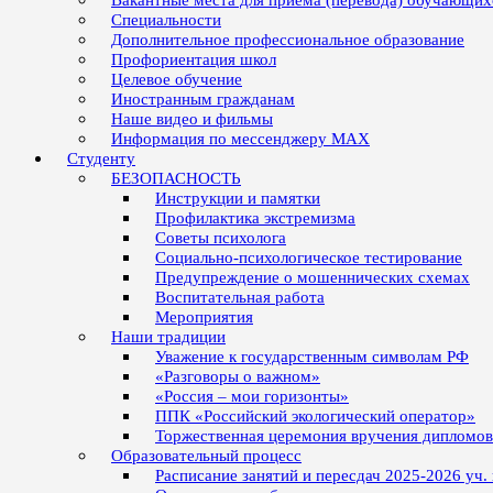
Вакантные места для приёма (перевода) обучающих
Специальности
Дополнительное профессиональное образование
Профориентация школ
Целевое обучение
Иностранным гражданам
Наше видео и фильмы
Информация по мессенджеру MAX
Студенту
БЕЗОПАСНОСТЬ
Инструкции и памятки
Профилактика экстремизма
Советы психолога
Социально-психологическое тестирование
Предупреждение о мошеннических схемах
Воспитательная работа
Мероприятия
Наши традиции
Уважение к государственным символам РФ
«Разговоры о важном»
«Россия – мои горизонты»
ППК «Российский экологический оператор»
Торжественная церемония вручения дипломо
Образовательный процесс
Расписание занятий и пересдач 2025-2026 уч.