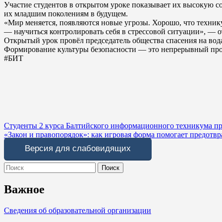
Участие студентов в открытом уроке показывает их высокую со
их младшим поколениям в будущем.
«Мир меняется, появляются новые угрозы. Хорошо, что технику
— научиться контролировать себя в стрессовой ситуации», — о
Открытый урок провёл председатель общества спасения на в
Формирование культуры безопасности — это непрерывный проц
#БИТ
Навигация
Студенты 2 курса Балтийского информационного техникума п
«Закон и правопорядок»: как игровая форма помогает предотвр
по
Версия для слабовидящих
записям
Search
for:
Важное
Сведения об образовательной организации