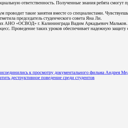
циальную ответственность. Полученные знания ребята смогут при
м проводит такие занятия вместе со специалистами. Чувствуешь
тметила председатель студенческого совета Яна Ли.
одах АНО «ОСВОД» г. Калининграда Вадим Аркадьевич Мальков.
есс. Проведение таких уроков обеспечивает надежную защиту о
рисоединились к просмотру документального фильма Андрея Ме
атить деструктивное поведение среди студентов