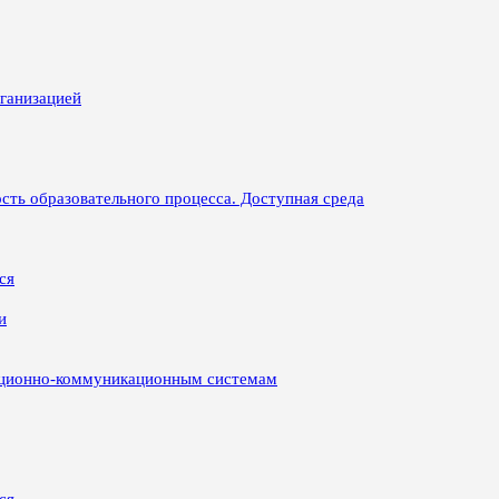
рганизацией
сть образовательного процесса. Доступная среда
ся
и
ационно-коммуникационным системам