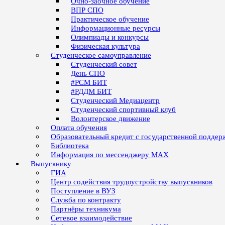
Очно-заочное обучение
ВПР СПО
Практическое обучение
Информационные ресурсы
Олимпиады и конкурсы
Физическая культура
Студенческое самоуправление
Студенческий совет
День СПО
#РСМ БИТ
#РДДМ БИТ
Студенческий Медиацентр
Студенческий спортивный клуб
Волонтерское движение
Оплата обучения
Образовательный кредит с государственной поддер
Библиотека
Информация по мессенджеру MAX
Выпускнику
ГИА
Центр содействия трудоустройству выпускников
Поступление в ВУЗ
Служба по контракту
Партнёры техникума
Сетевое взаимодействие