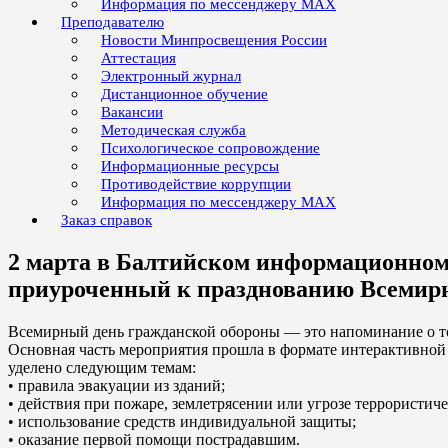
Информация по мессенджеру MAX
Преподавателю
Новости Минпросвещения России
Аттестация
Электронный журнал
Дистанционное обучение
Вакансии
Методическая служба
Психологическое сопровождение
Информационные ресурсы
Противодействие коррупции
Информация по мессенджеру MAX
Заказ справок
2 марта в Балтийском информационном
приуроченный к празднованию Всемирн
Всемирный день гражданской обороны — это напоминание о том
Основная часть мероприятия прошла в формате интерактивной
уделено следующим темам:
• правила эвакуации из зданий;
• действия при пожаре, землетрясении или угрозе террористиче
• использование средств индивидуальной защиты;
• оказание первой помощи пострадавшим.