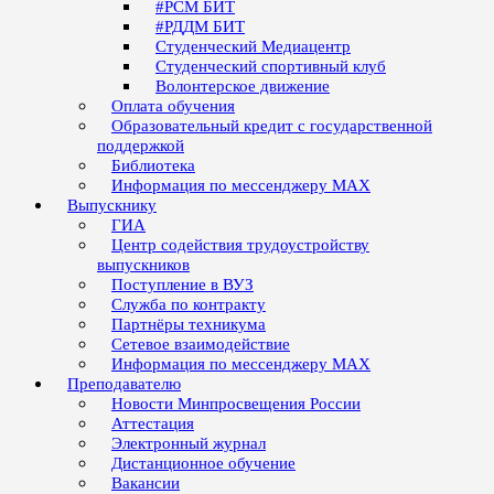
#РСМ БИТ
#РДДМ БИТ
Студенческий Медиацентр
Студенческий спортивный клуб
Волонтерское движение
Оплата обучения
Образовательный кредит с государственной
поддержкой
Библиотека
Информация по мессенджеру MAX
Выпускнику
ГИА
Центр содействия трудоустройству
выпускников
Поступление в ВУЗ
Служба по контракту
Партнёры техникума
Сетевое взаимодействие
Информация по мессенджеру MAX
Преподавателю
Новости Минпросвещения России
Аттестация
Электронный журнал
Дистанционное обучение
Вакансии