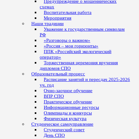
Предупреждение о мошеннических
схемах
Воспитательная работа
Мероприятия
Наши традиции
Уважение к государственным символам
РФ
«Разговоры о важном»
«Россия – мои горизонты»
ППК «Российский экологический
оператор»
Торжественная церемония вручения
дипломов СПО
Образовательный процесс
Расписание занятий и пересдач 2025-2026
уч. год
Очно-заочное обучение
ВПР СПО
Практическое обучение
Информационные ресурсы
Олимпиады и конкурсы
Физическая культура
Студенческое самоуправление
Студенческий совет
День СПО