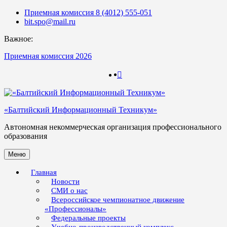
Skip
Приемная комиссия 8 (4012) 555-051
to
bit.spo@mail.ru
content
Важное:
Приемная комиссия 2026
123
123
«Балтийский Информационный Техникум»
Автономная некоммерческая организация профессионального
образования
Меню
Главная
Новости
СМИ о нас
Всероссийское чемпионатное движение
«Профессионалы»
Федеральные проекты