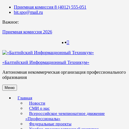
Skip
Приемная комиссия 8 (4012) 555-051
to
bit.spo@mail.ru
content
Важное:
Приемная комиссия 2026
123
123
«Балтийский Информационный Техникум»
Автономная некоммерческая организация профессионального
образования
Меню
Главная
Новости
СМИ о нас
Всероссийское чемпионатное движение
«Профессионалы»
Федеральные проекты