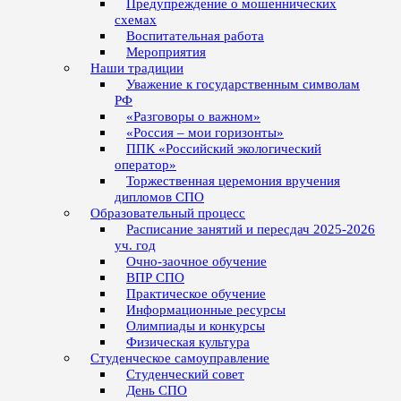
Предупреждение о мошеннических
схемах
Воспитательная работа
Мероприятия
Наши традиции
Уважение к государственным символам
РФ
«Разговоры о важном»
«Россия – мои горизонты»
ППК «Российский экологический
оператор»
Торжественная церемония вручения
дипломов СПО
Образовательный процесс
Расписание занятий и пересдач 2025-2026
уч. год
Очно-заочное обучение
ВПР СПО
Практическое обучение
Информационные ресурсы
Олимпиады и конкурсы
Физическая культура
Студенческое самоуправление
Студенческий совет
День СПО