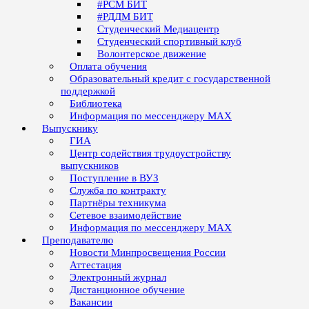
#РСМ БИТ
#РДДМ БИТ
Студенческий Медиацентр
Студенческий спортивный клуб
Волонтерское движение
Оплата обучения
Образовательный кредит с государственной
поддержкой
Библиотека
Информация по мессенджеру MAX
Выпускнику
ГИА
Центр содействия трудоустройству
выпускников
Поступление в ВУЗ
Служба по контракту
Партнёры техникума
Сетевое взаимодействие
Информация по мессенджеру MAX
Преподавателю
Новости Минпросвещения России
Аттестация
Электронный журнал
Дистанционное обучение
Вакансии