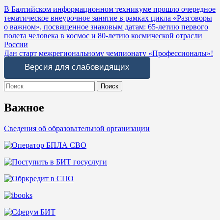
Навигация
В Балтийском информационном техникуме прошло очередное
тематическое внеурочное занятие в рамках цикла «Разговоры
по
о важном», посвященное знаковым датам: 65-летию первого
записям
полета человека в космос и 80-летию космической отрасли
России
Дан старт межрегиональному чемпионату «Профессионалы»!
Версия для слабовидящих
Search
for:
Важное
Сведения об образовательной организации