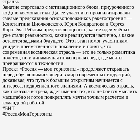
страны.
Занятие стартовало с мотивационного блока, приуроченного
ко Дню космонавтики. Далее участники проанализировали
смелые предсказания основоположников ракетостроения —
Константина Циолковского, Юрия Кондратюка и Сергея
Королёва. Ребятам предстояло оценить, какие идеи учёных
уже стали реальностью, какие реализуются частично, а какие
остаются задачами будущего. Этот этап помог участникам
увидеть преемственность поколений и понять, что
современная космическая отрасль — это не только романтика
полётов, но и динамичная инженерная среда, где мечты
превращаются в технологии.
Проект «Россия — мои горизонты» продолжает открывать
перед обучающимися двери в мир современных индустрий,
доказывая, что путь к большим открытиям начинается с
интереса, подкреплённого знаниями. А космическая отрасль,
как показала встреча, ждёт именно тех, кто не боится мыслить
масштабно и готов подкреплять мечты точным расчётом и
командной работой.
#БИТ
#РоссияМоиГоризонты