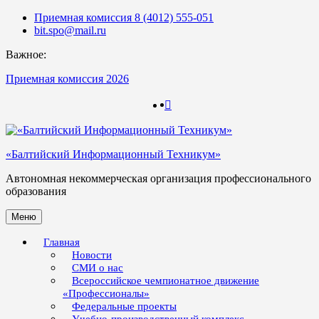
Skip
Приемная комиссия 8 (4012) 555-051
to
bit.spo@mail.ru
content
Важное:
Приемная комиссия 2026
123
123
«Балтийский Информационный Техникум»
Автономная некоммерческая организация профессионального
образования
Меню
Главная
Новости
СМИ о нас
Всероссийское чемпионатное движение
«Профессионалы»
Федеральные проекты