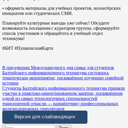
• оформить материалы для учебных проектов, волонтёрских
инициатив или студенческих СМИ.
Планируйте культурные выезды уже сейчас! Обсудите
возможность посещения с куратором группы, сформируйте
список участников и обращайтесь в учебный отдел
техникума!
#БИТ #ПушкинскаяКарта
Навигация
В преддверии Международного дня семьи для студентов
Балтийского информационного техникума состоялось
по
тематическое мероприятие, посвящённое изучению семейной
записям
истории
Студенты Балтийского информационного техникума приняли
участие в практико-ориентированном занятии, посвящённом
одной из самых технологичных специальностей
транспортной отрасли — разработчику профессиональных
железнодорожных симуляторов
Версия для слабовидящих
Search