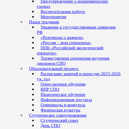
Предупреждение о мошеннических
схемах
Воспитательная работа
Мероприятия
Наши традиции
Уважение к государственным символам
РФ
«Разговоры о важном»
«Россия – мои горизонты»
ППК «Российский экологический
оператор»
Торжественная церемония вручения
дипломов СПО
Образовательный процесс
Расписание занятий и пересдач 2025-2026
уч. год
Очно-заочное обучение
ВПР СПО
Практическое обучение
Информационные ресурсы
Олимпиады и конкурсы
Физическая культура
Студенческое самоуправление
Студенческий совет
День СПО