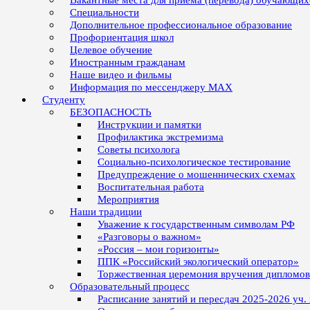
Вакантные места для приёма (перевода) обучающих
Специальности
Дополнительное профессиональное образование
Профориентация школ
Целевое обучение
Иностранным гражданам
Наше видео и фильмы
Информация по мессенджеру MAX
Студенту
БЕЗОПАСНОСТЬ
Инструкции и памятки
Профилактика экстремизма
Советы психолога
Социально-психологическое тестирование
Предупреждение о мошеннических схемах
Воспитательная работа
Мероприятия
Наши традиции
Уважение к государственным символам РФ
«Разговоры о важном»
«Россия – мои горизонты»
ППК «Российский экологический оператор»
Торжественная церемония вручения дипломо
Образовательный процесс
Расписание занятий и пересдач 2025-2026 уч.