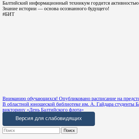
Балтийский информационный техникум гордится активностью с
Знание истории — основа осознанного будущего!
#БИТ
Навигация
Вниманию обучающихся! Опубликовано расписание на предст
В областной юношеской библиотеке им. А. Гайдара студенты 
по
викторину «День Балтийского флота»
записям
Версия для слабовидящих
Search
for: