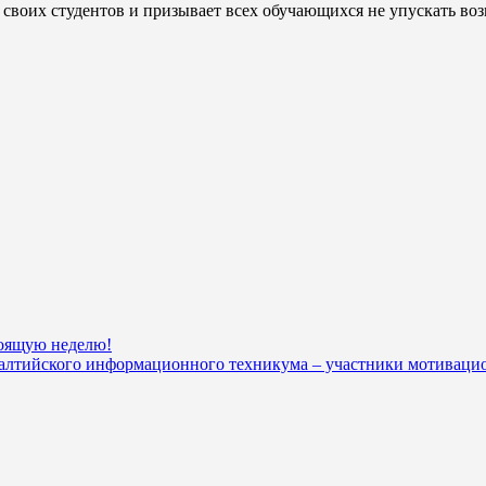
воих студентов и призывает всех обучающихся не упускать воз
оящую неделю!
Балтийского информационного техникума – участники мотиваци