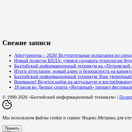
Свежие записи
Абитуриенты – 2026! Вступительные испытания по специ
Новый полигон БПЛА: учимся создавать технологии буд
Балтийский информационный техникум на «Петровской
Итоги аттестации, новый адрес и безопасность на кани
Балтийский информационный техникум: Ваш уверенный с
Внимание! Ведется набор на актуальную и востребованн
18 июля во Дворце спорта «Янтарный» прошел фестивал
© 1999-2026 «Балтийский информационный техникум» |
Полит
Мы используем файлы cookie и сервис Яндекс.Метрика для ул
Принять