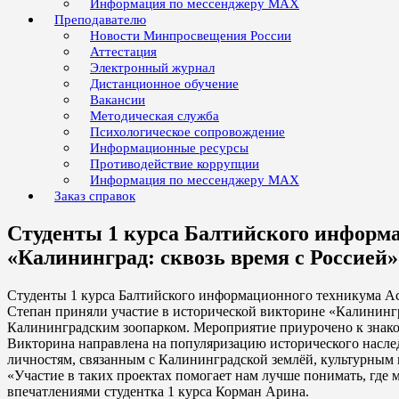
Информация по мессенджеру MAX
Преподавателю
Новости Минпросвещения России
Аттестация
Электронный журнал
Дистанционное обучение
Вакансии
Методическая служба
Психологическое сопровождение
Информационные ресурсы
Противодействие коррупции
Информация по мессенджеру MAX
Заказ справок
Студенты 1 курса Балтийского информа
«Калининград: сквозь время с Россией»
Студенты 1 курса Балтийского информационного техникума А
Степан приняли участие в исторической викторине «Калинингр
Калининградским зоопарком. Мероприятие приурочено к знако
Викторина направлена на популяризацию исторического насле
личностям, связанным с Калининградской землёй, культурным
«Участие в таких проектах помогает нам лучше понимать, где 
впечатлениями студентка 1 курса Корман Арина.