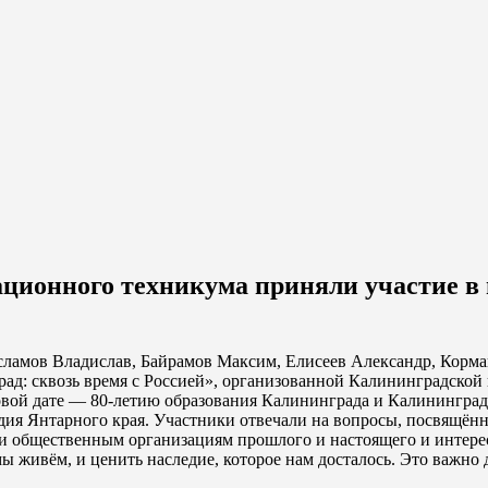
ционного техникума приняли участие в
сламов Владислав, Байрамов Максим, Елисеев Александр, Корм
ад: сквозь время с Россией», организованной Калининградской
вой дате — 80-летию образования Калининграда и Калининград
дия Янтарного края. Участники отвечали на вопросы, посвящё
 и общественным организациям прошлого и настоящего и интере
мы живём, и ценить наследие, которое нам досталось. Это важн