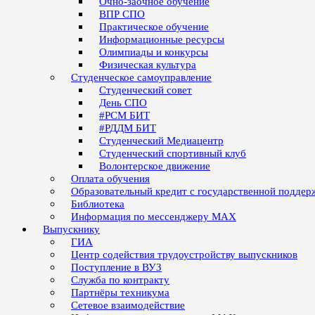
Очно-заочное обучение
ВПР СПО
Практическое обучение
Информационные ресурсы
Олимпиады и конкурсы
Физическая культура
Студенческое самоуправление
Студенческий совет
День СПО
#РСМ БИТ
#РДДМ БИТ
Студенческий Медиацентр
Студенческий спортивный клуб
Волонтерское движение
Оплата обучения
Образовательный кредит с государственной поддер
Библиотека
Информация по мессенджеру MAX
Выпускнику
ГИА
Центр содействия трудоустройству выпускников
Поступление в ВУЗ
Служба по контракту
Партнёры техникума
Сетевое взаимодействие