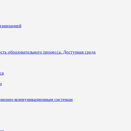
рганизацией
сть образовательного процесса. Доступная среда
ся
и
ационно-коммуникационным системам