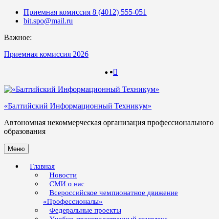
Skip
Приемная комиссия 8 (4012) 555-051
to
bit.spo@mail.ru
content
Важное:
Приемная комиссия 2026
123
123
«Балтийский Информационный Техникум»
Автономная некоммерческая организация профессионального
образования
Меню
Главная
Новости
СМИ о нас
Всероссийское чемпионатное движение
«Профессионалы»
Федеральные проекты