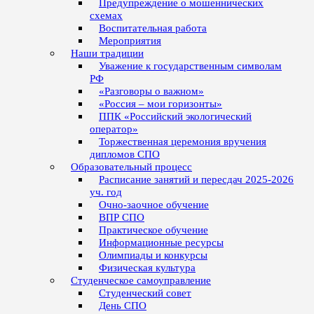
Предупреждение о мошеннических
схемах
Воспитательная работа
Мероприятия
Наши традиции
Уважение к государственным символам
РФ
«Разговоры о важном»
«Россия – мои горизонты»
ППК «Российский экологический
оператор»
Торжественная церемония вручения
дипломов СПО
Образовательный процесс
Расписание занятий и пересдач 2025-2026
уч. год
Очно-заочное обучение
ВПР СПО
Практическое обучение
Информационные ресурсы
Олимпиады и конкурсы
Физическая культура
Студенческое самоуправление
Студенческий совет
День СПО