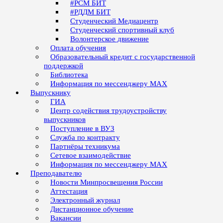
#РСМ БИТ
#РДДМ БИТ
Студенческий Медиацентр
Студенческий спортивный клуб
Волонтерское движение
Оплата обучения
Образовательный кредит с государственной
поддержкой
Библиотека
Информация по мессенджеру MAX
Выпускнику
ГИА
Центр содействия трудоустройству
выпускников
Поступление в ВУЗ
Служба по контракту
Партнёры техникума
Сетевое взаимодействие
Информация по мессенджеру MAX
Преподавателю
Новости Минпросвещения России
Аттестация
Электронный журнал
Дистанционное обучение
Вакансии