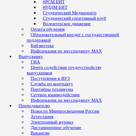
#РСМ БИТ
#РДДМ БИТ
Студенческий Медиацентр
Студенческий спортивный клуб
Волонтерское движение
Оплата обучения
Образовательный кредит с государственной
поддержкой
Библиотека
Информация по мессенджеру MAX
Выпускнику
ГИА
Центр содействия трудоустройству
выпускников
Поступление в ВУЗ
Служба по контракту
Партнёры техникума
Сетевое взаимодействие
Информация по мессенджеру MAX
Преподавателю
Новости Минпросвещения России
Аттестация
Электронный журнал
Дистанционное обучение
Вакансии