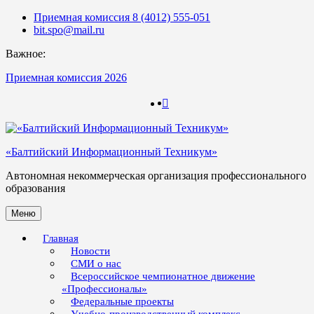
Skip
Приемная комиссия 8 (4012) 555-051
to
bit.spo@mail.ru
content
Важное:
Приемная комиссия 2026
123
123
«Балтийский Информационный Техникум»
Автономная некоммерческая организация профессионального
образования
Меню
Главная
Новости
СМИ о нас
Всероссийское чемпионатное движение
«Профессионалы»
Федеральные проекты