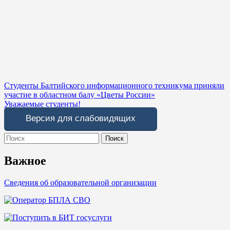
Навигация
Студенты Балтийского информационного техникума приняли
участие в областном балу «Цветы России»
по
Уважаемые студенты!
записям
Версия для слабовидящих
Search
for:
Важное
Сведения об образовательной организации