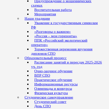
Предупреждение о мошеннических
схемах
Воспитательная работа
Мероприятия
Наши традиции
Уважение к государственным символам
РФ
«Разговоры о важном»
«Россия – мои горизонты»
ППК «Российский экологический
оператор»
Торжественная церемония вручения
дипломов СПО
Образовательный процесс
Расписание занятий и пересдач 2025-2026
уч. год
Очно-заочное обучение
ВПР СПО
Практическое обучение
Информационные ресурсы
Олимпиады и конкурсы
Физическая культура
Студенческое самоуправление
Студенческий совет
День СПО