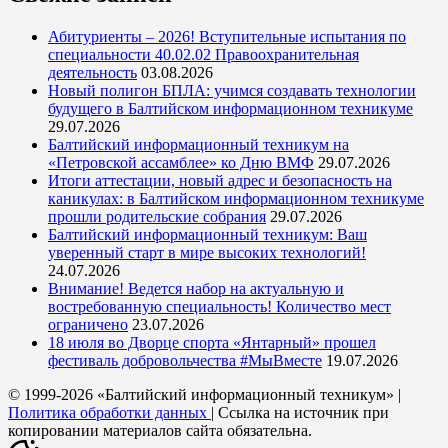
Абитуриенты – 2026! Вступительные испытания по
специальности 40.02.02 Правоохранительная
деятельность
03.08.2026
Новый полигон БПЛА: учимся создавать технологии
будущего в Балтийском информационном техникуме
29.07.2026
Балтийский информационный техникум на
«Петровской ассамблее» ко Дню ВМФ
29.07.2026
Итоги аттестации, новый адрес и безопасность на
каникулах: в Балтийском информационном техникуме
прошли родительские собрания
29.07.2026
Балтийский информационный техникум: Ваш
уверенный старт в мире высоких технологий!
24.07.2026
Внимание! Ведется набор на актуальную и
востребованную специальность! Количество мест
ограничено
23.07.2026
18 июля во Дворце спорта «Янтарный» прошел
фестиваль добровольчества #МыВместе
19.07.2026
© 1999-2026 «Балтийский информационный техникум» |
Политика обработки данных
| Ссылка на источник при
копировании материалов сайта обязательна.