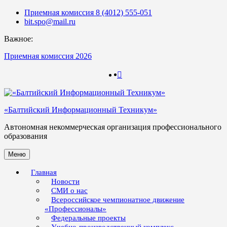
Skip
Приемная комиссия 8 (4012) 555-051
to
bit.spo@mail.ru
content
Важное:
Приемная комиссия 2026
123
123
«Балтийский Информационный Техникум»
Автономная некоммерческая организация профессионального
образования
Меню
Главная
Новости
СМИ о нас
Всероссийское чемпионатное движение
«Профессионалы»
Федеральные проекты