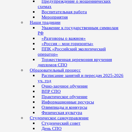
Предупреждение о мошеннических
схемах
Воспитательная работа
Мероприятия
Наши традиции
Уважение к государственным символам
РФ
«Разговоры о важном»
«Россия – мои горизонты»
ППК «Российский экологический
оператор»
Торжественная церемония вручения
дипломов СПО
Образовательный процесс
Расписание занятий и пересдач 2025-2026
уч. год
Очно-заочное обучение
ВПР СПО
Практическое обучение
Информационные ресурсы
Олимпиады и конкурсы
Физическая культура
Студенческое самоуправление
Студенческий совет
День СПО