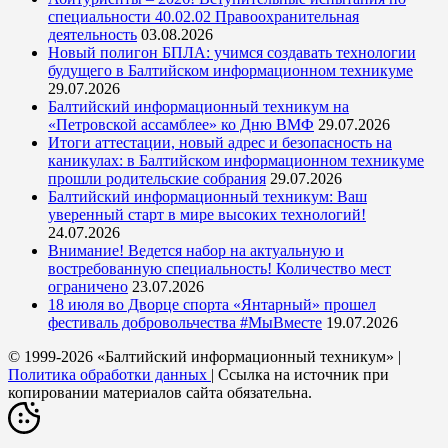
специальности 40.02.02 Правоохранительная
деятельность
03.08.2026
Новый полигон БПЛА: учимся создавать технологии
будущего в Балтийском информационном техникуме
29.07.2026
Балтийский информационный техникум на
«Петровской ассамблее» ко Дню ВМФ
29.07.2026
Итоги аттестации, новый адрес и безопасность на
каникулах: в Балтийском информационном техникуме
прошли родительские собрания
29.07.2026
Балтийский информационный техникум: Ваш
уверенный старт в мире высоких технологий!
24.07.2026
Внимание! Ведется набор на актуальную и
востребованную специальность! Количество мест
ограничено
23.07.2026
18 июля во Дворце спорта «Янтарный» прошел
фестиваль добровольчества #МыВместе
19.07.2026
© 1999-2026 «Балтийский информационный техникум» |
Политика обработки данных
| Ссылка на источник при
копировании материалов сайта обязательна.