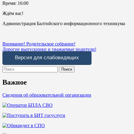
Время: 16:00
Ждём вас!
Администрация Балтийского информационного техникума
Навигация
Внимание! Родительское собрание!
Дорогие выпускники и уважаемые родители!
по
Версия для слабовидящих
записям
Search
for:
Важное
Сведения об образовательной организации