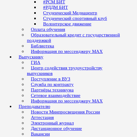
#РСМ БИТ
#РДДМ БИТ
Студенческий Медиацентр
Студенческий спортивный клуб
Волонтерское движение
Оплата обучения
Образовательный кредит с государственной
поддержкой
Библиотека
Информация по мессенджеру MAX
Выпускнику
ГИА
Центр содействия трудоустройству
выпускников
Поступление в ВУЗ
Служба по контракту
Партнёры техникума
Сетевое взаимодействие
Информация по мессенджеру MAX
Преподавателю
Новости Минпросвещения России
Аттестация
Электронный журнал
Дистанционное обучение
Вакансии