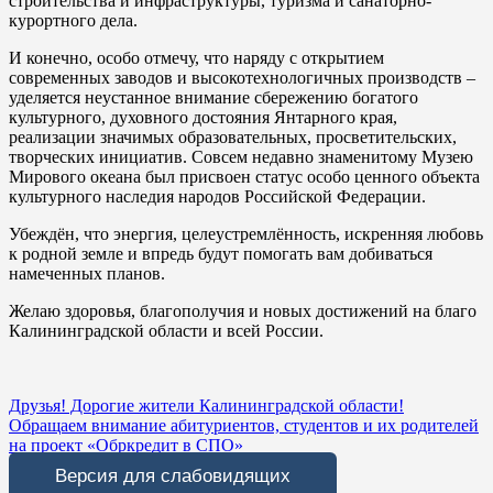
строительства и инфраструктуры, туризма и санаторно-
курортного дела.
И конечно, особо отмечу, что наряду с открытием
современных заводов и высокотехнологичных производств –
уделяется неустанное внимание сбережению богатого
культурного, духовного достояния Янтарного края,
реализации значимых образовательных, просветительских,
творческих инициатив. Совсем недавно знаменитому Музею
Мирового океана был присвоен статус особо ценного объекта
культурного наследия народов Российской Федерации.
Убеждён, что энергия, целеустремлённость, искренняя любовь
к родной земле и впредь будут помогать вам добиваться
намеченных планов.
Желаю здоровья, благополучия и новых достижений на благо
Калининградской области и всей России.
Навигация
Друзья! Дорогие жители Калининградской области!
Обращаем внимание абитуриентов, студентов и их родителей
по
на проект «Обркредит в СПО»
записям
Версия для слабовидящих