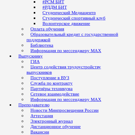
#РСМ БИТ
#РДДМ БИТ
Студенческий Медиацентр
Студенческий спортивный клуб
Волонтерское движение
Оплата обучения
Образовательный кредит с государственной
поддержкой
Библиотека
Информация по мессенджеру MAX
Выпускнику
ГИА
Центр содействия трудоустройству
выпускников
Поступление в ВУЗ
Служба по контракту
Партнёры техникума
Сетевое взаимодействие
Информация по мессенджеру MAX
Преподавателю
Новости Минпросвещения России
Аттестация
Электронный журнал
Дистанционное обучение
Вакансии