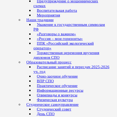
Предупреждение о мошеннических
схемах
Воспитательная работа
Мероприятия
Наши традиции
Уважение к государственным символам
РФ
«Разговоры о важном»
«Россия – мои горизонты»
ППК «Российский экологический
оператор»
Торжественная церемония вручения
дипломов СПО
Образовательный процесс
Расписание занятий и пересдач 2025-2026
уч. год
Очно-заочное обучение
ВПР СПО
Практическое обучение
Информационные ресурсы
Олимпиады и конкурсы
Физическая культура
Студенческое самоуправление
Студенческий совет
День СПО