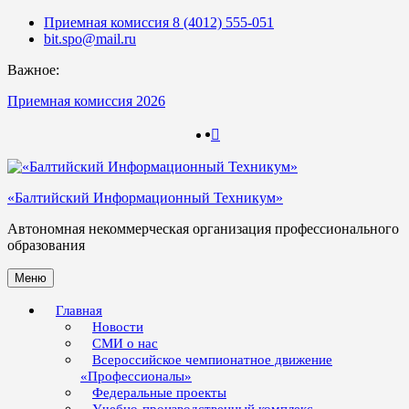
Skip
Приемная комиссия 8 (4012) 555-051
to
bit.spo@mail.ru
content
Важное:
Приемная комиссия 2026
123
123
«Балтийский Информационный Техникум»
Автономная некоммерческая организация профессионального
образования
Меню
Главная
Новости
СМИ о нас
Всероссийское чемпионатное движение
«Профессионалы»
Федеральные проекты