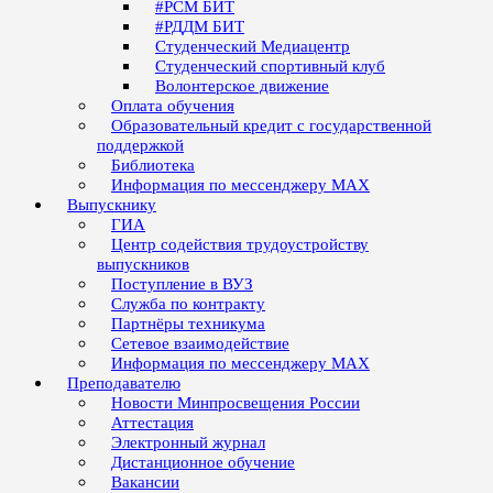
#РСМ БИТ
#РДДМ БИТ
Студенческий Медиацентр
Студенческий спортивный клуб
Волонтерское движение
Оплата обучения
Образовательный кредит с государственной
поддержкой
Библиотека
Информация по мессенджеру MAX
Выпускнику
ГИА
Центр содействия трудоустройству
выпускников
Поступление в ВУЗ
Служба по контракту
Партнёры техникума
Сетевое взаимодействие
Информация по мессенджеру MAX
Преподавателю
Новости Минпросвещения России
Аттестация
Электронный журнал
Дистанционное обучение
Вакансии