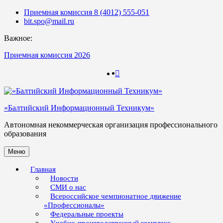
Skip
Приемная комиссия 8 (4012) 555-051
to
bit.spo@mail.ru
content
Важное:
Приемная комиссия 2026
123
123
«Балтийский Информационный Техникум»
Автономная некоммерческая организация профессионального
образования
Меню
Главная
Новости
СМИ о нас
Всероссийское чемпионатное движение
«Профессионалы»
Федеральные проекты