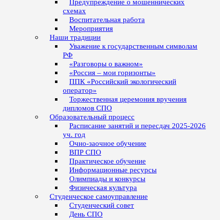
Предупреждение о мошеннических
схемах
Воспитательная работа
Мероприятия
Наши традиции
Уважение к государственным символам
РФ
«Разговоры о важном»
«Россия – мои горизонты»
ППК «Российский экологический
оператор»
Торжественная церемония вручения
дипломов СПО
Образовательный процесс
Расписание занятий и пересдач 2025-2026
уч. год
Очно-заочное обучение
ВПР СПО
Практическое обучение
Информационные ресурсы
Олимпиады и конкурсы
Физическая культура
Студенческое самоуправление
Студенческий совет
День СПО