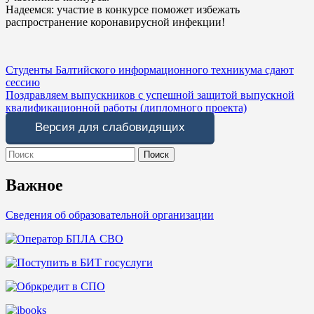
Надеемся: участие в конкурсе поможет избежать
распространение коронавирусной инфекции!
Навигация
Студенты Балтийского информационного техникума сдают
сессию
по
Поздравляем выпускников с успешной защитой выпускной
записям
квалификационной работы (дипломного проекта)
Версия для слабовидящих
Search
for:
Важное
Сведения об образовательной организации