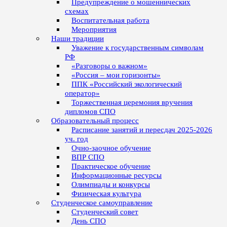
Предупреждение о мошеннических
схемах
Воспитательная работа
Мероприятия
Наши традиции
Уважение к государственным символам
РФ
«Разговоры о важном»
«Россия – мои горизонты»
ППК «Российский экологический
оператор»
Торжественная церемония вручения
дипломов СПО
Образовательный процесс
Расписание занятий и пересдач 2025-2026
уч. год
Очно-заочное обучение
ВПР СПО
Практическое обучение
Информационные ресурсы
Олимпиады и конкурсы
Физическая культура
Студенческое самоуправление
Студенческий совет
День СПО