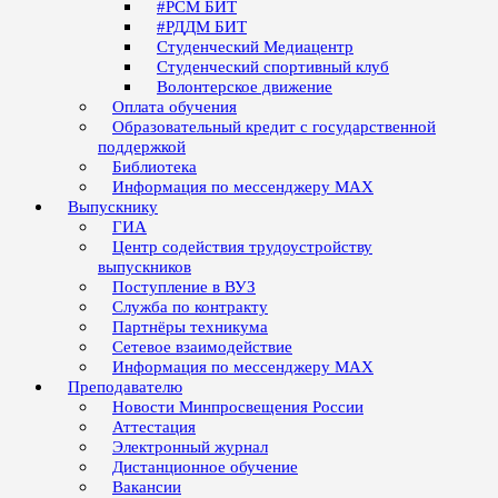
#РСМ БИТ
#РДДМ БИТ
Студенческий Медиацентр
Студенческий спортивный клуб
Волонтерское движение
Оплата обучения
Образовательный кредит с государственной
поддержкой
Библиотека
Информация по мессенджеру MAX
Выпускнику
ГИА
Центр содействия трудоустройству
выпускников
Поступление в ВУЗ
Служба по контракту
Партнёры техникума
Сетевое взаимодействие
Информация по мессенджеру MAX
Преподавателю
Новости Минпросвещения России
Аттестация
Электронный журнал
Дистанционное обучение
Вакансии