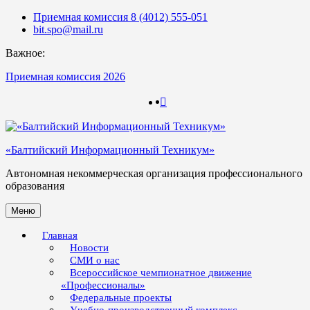
Skip
Приемная комиссия 8 (4012) 555-051
to
bit.spo@mail.ru
content
Важное:
Приемная комиссия 2026
123
123
«Балтийский Информационный Техникум»
Автономная некоммерческая организация профессионального
образования
Меню
Главная
Новости
СМИ о нас
Всероссийское чемпионатное движение
«Профессионалы»
Федеральные проекты