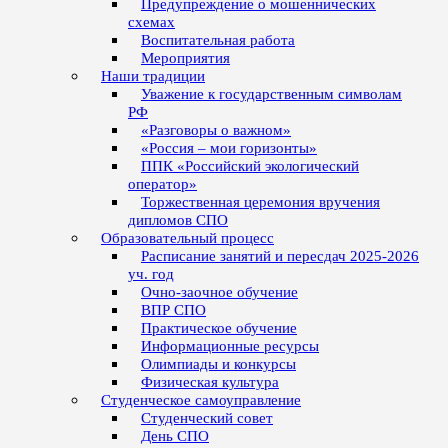
Предупреждение о мошеннических
схемах
Воспитательная работа
Мероприятия
Наши традиции
Уважение к государственным символам
РФ
«Разговоры о важном»
«Россия – мои горизонты»
ППК «Российский экологический
оператор»
Торжественная церемония вручения
дипломов СПО
Образовательный процесс
Расписание занятий и пересдач 2025-2026
уч. год
Очно-заочное обучение
ВПР СПО
Практическое обучение
Информационные ресурсы
Олимпиады и конкурсы
Физическая культура
Студенческое самоуправление
Студенческий совет
День СПО