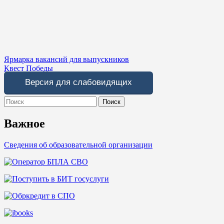
Навигация
Ярмарка вакансий для выпускников
Квест Победы
по
Версия для слабовидящих
записям
Search
for:
Важное
Сведения об образовательной организации