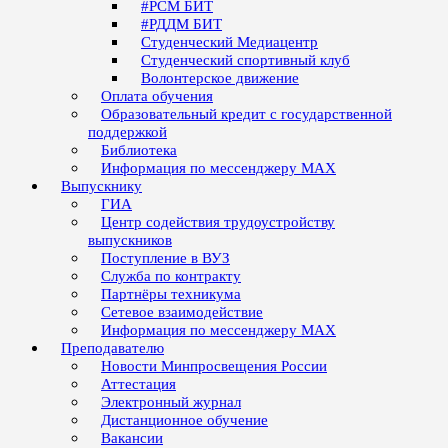
#РСМ БИТ
#РДДМ БИТ
Студенческий Медиацентр
Студенческий спортивный клуб
Волонтерское движение
Оплата обучения
Образовательный кредит с государственной
поддержкой
Библиотека
Информация по мессенджеру MAX
Выпускнику
ГИА
Центр содействия трудоустройству
выпускников
Поступление в ВУЗ
Служба по контракту
Партнёры техникума
Сетевое взаимодействие
Информация по мессенджеру MAX
Преподавателю
Новости Минпросвещения России
Аттестация
Электронный журнал
Дистанционное обучение
Вакансии