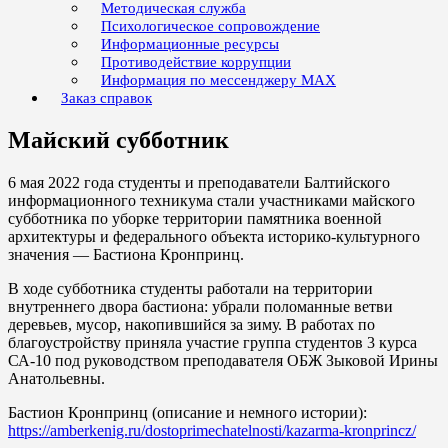
Методическая служба
Психологическое сопровождение
Информационные ресурсы
Противодействие коррупции
Информация по мессенджеру MAX
Заказ справок
Майский субботник
6 мая 2022 года студенты и преподаватели Балтийского
информационного техникума стали участниками майского
субботника по уборке территории памятника военной
архитектуры и федерального объекта историко-культурного
значения — Бастиона Кронпринц.
В ходе субботника студенты работали на территории
внутреннего двора бастиона: убрали поломанные ветви
деревьев, мусор, накопившийся за зиму. В работах по
благоустройству приняла участие группа студентов 3 курса
СА-10 под руководством преподавателя ОБЖ Зыковой Ирины
Анатольевны.
Бастион Кронпринц (описание и немного истории):
https://amberkenig.ru/dostoprimechatelnosti/kazarma-kronprincz/