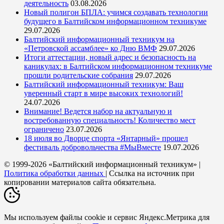
деятельность
03.08.2026
Новый полигон БПЛА: учимся создавать технологии
будущего в Балтийском информационном техникуме
29.07.2026
Балтийский информационный техникум на
«Петровской ассамблее» ко Дню ВМФ
29.07.2026
Итоги аттестации, новый адрес и безопасность на
каникулах: в Балтийском информационном техникуме
прошли родительские собрания
29.07.2026
Балтийский информационный техникум: Ваш
уверенный старт в мире высоких технологий!
24.07.2026
Внимание! Ведется набор на актуальную и
востребованную специальность! Количество мест
ограничено
23.07.2026
18 июля во Дворце спорта «Янтарный» прошел
фестиваль добровольчества #МыВместе
19.07.2026
© 1999-2026 «Балтийский информационный техникум» |
Политика обработки данных
| Ссылка на источник при
копировании материалов сайта обязательна.
Мы используем файлы cookie и сервис Яндекс.Метрика для