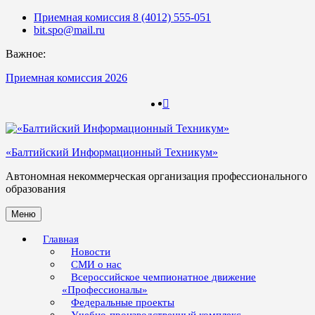
Skip
Приемная комиссия 8 (4012) 555-051
to
bit.spo@mail.ru
content
Важное:
Приемная комиссия 2026
123
123
«Балтийский Информационный Техникум»
Автономная некоммерческая организация профессионального
образования
Меню
Главная
Новости
СМИ о нас
Всероссийское чемпионатное движение
«Профессионалы»
Федеральные проекты