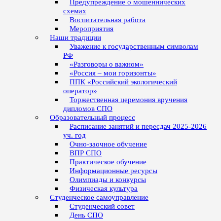
Предупреждение о мошеннических
схемах
Воспитательная работа
Мероприятия
Наши традиции
Уважение к государственным символам
РФ
«Разговоры о важном»
«Россия – мои горизонты»
ППК «Российский экологический
оператор»
Торжественная церемония вручения
дипломов СПО
Образовательный процесс
Расписание занятий и пересдач 2025-2026
уч. год
Очно-заочное обучение
ВПР СПО
Практическое обучение
Информационные ресурсы
Олимпиады и конкурсы
Физическая культура
Студенческое самоуправление
Студенческий совет
День СПО