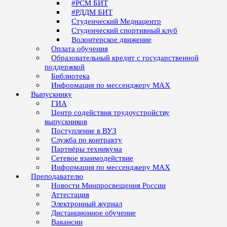
#РСМ БИТ
#РДДМ БИТ
Студенческий Медиацентр
Студенческий спортивный клуб
Волонтерское движение
Оплата обучения
Образовательный кредит с государственной
поддержкой
Библиотека
Информация по мессенджеру MAX
Выпускнику
ГИА
Центр содействия трудоустройству
выпускников
Поступление в ВУЗ
Служба по контракту
Партнёры техникума
Сетевое взаимодействие
Информация по мессенджеру MAX
Преподавателю
Новости Минпросвещения России
Аттестация
Электронный журнал
Дистанционное обучение
Вакансии