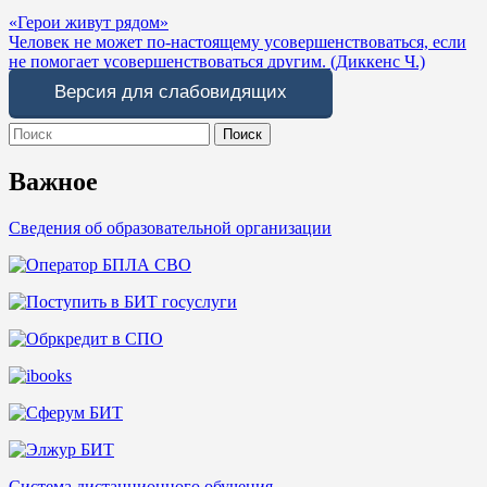
Навигация
«Герои живут рядом»
Человек не может по-настоящему усовершенствоваться, если
по
не помогает усовершенствоваться другим. (Диккенс Ч.)
записям
Версия для слабовидящих
Search
for:
Важное
Сведения об образовательной организации
Система дистанционного обучения