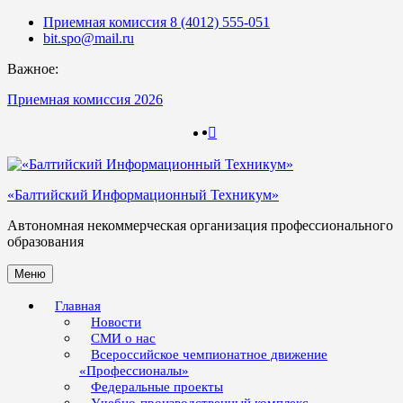
Skip
Приемная комиссия 8 (4012) 555-051
to
bit.spo@mail.ru
content
Важное:
Приемная комиссия 2026
123
123
«Балтийский Информационный Техникум»
Автономная некоммерческая организация профессионального
образования
Меню
Главная
Новости
СМИ о нас
Всероссийское чемпионатное движение
«Профессионалы»
Федеральные проекты