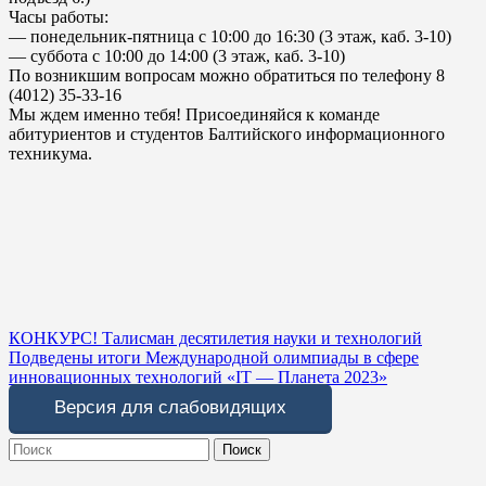
Часы работы:
— понедельник-пятница с 10:00 до 16:30 (3 этаж, каб. 3-10)
— суббота с 10:00 до 14:00 (3 этаж, каб. 3-10)
По возникшим вопросам можно обратиться по телефону 8
(4012) 35-33-16
Мы ждем именно тебя! Присоединяйся к команде
абитуриентов и студентов Балтийского информационного
техникума.
Навигация
КОНКУРС! Талисман десятилетия науки и технологий
Подведены итоги Международной олимпиады в сфере
по
инновационных технологий «IT — Планета 2023»
записям
Версия для слабовидящих
Search
for: