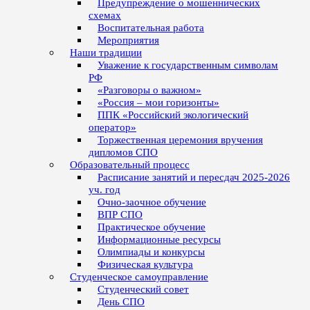
Предупреждение о мошеннических
схемах
Воспитательная работа
Мероприятия
Наши традиции
Уважение к государственным символам
РФ
«Разговоры о важном»
«Россия – мои горизонты»
ППК «Российский экологический
оператор»
Торжественная церемония вручения
дипломов СПО
Образовательный процесс
Расписание занятий и пересдач 2025-2026
уч. год
Очно-заочное обучение
ВПР СПО
Практическое обучение
Информационные ресурсы
Олимпиады и конкурсы
Физическая культура
Студенческое самоуправление
Студенческий совет
День СПО