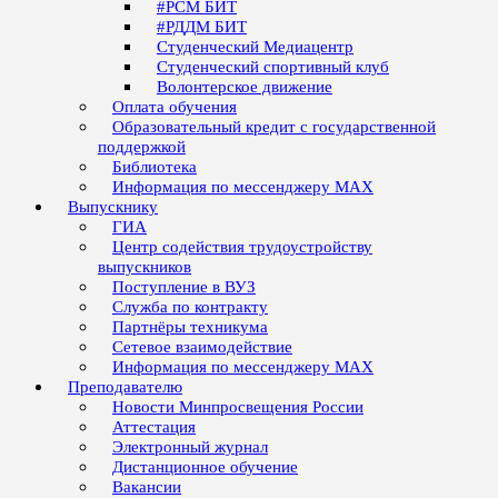
#РСМ БИТ
#РДДМ БИТ
Студенческий Медиацентр
Студенческий спортивный клуб
Волонтерское движение
Оплата обучения
Образовательный кредит с государственной
поддержкой
Библиотека
Информация по мессенджеру MAX
Выпускнику
ГИА
Центр содействия трудоустройству
выпускников
Поступление в ВУЗ
Служба по контракту
Партнёры техникума
Сетевое взаимодействие
Информация по мессенджеру MAX
Преподавателю
Новости Минпросвещения России
Аттестация
Электронный журнал
Дистанционное обучение
Вакансии