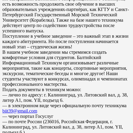
есть возможность продолжить свое обучение в высших
образовательных учреждениях-партнёрах, как КГТУ и Санкт-
Петербургский Государственный Морской Технический
Университет (Корабелка). Также на базе нашего техникума
действует центр по содействию трудоустройства после
успешного выпуска.
Поступление в учебное заведение – это важный этап в жизни
каждого абитуриента. Но после поступления начинается
новый этап – студенческая жизнь!
В нашем учебном заведении мы стремимся создать
комфортные условия для студентов. Балтийский
Информационный Техникум организовывает различные
мероприятия, такие как концерты, спортивные мероприятия,
экскурсии, тематические беседы и многое другое! Наши
студенты участвуют в конкурсах, олимпиадах и чемпионатах
профессионального мастерства.
Подать документы в техникум можно:
— лично по адресу: г. Калининград, ул. Литовский вал, д. 38,
литер А1, пом. YII, подъезд 6.
— в электронном виде через официальную почту техникума
biit39@gmail.com
— через портал Госуслуг
— по почте России (236016, Российская Федерация, г.
Калининград, ул. Литовский вал, д. 38, литер А1, пом. YII,
подъезд 6.)