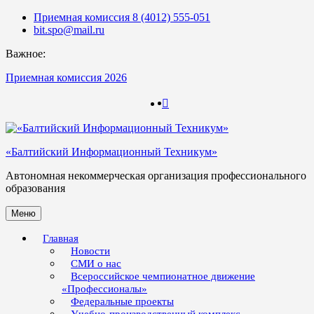
Skip
Приемная комиссия 8 (4012) 555-051
to
bit.spo@mail.ru
content
Важное:
Приемная комиссия 2026
123
123
«Балтийский Информационный Техникум»
Автономная некоммерческая организация профессионального
образования
Меню
Главная
Новости
СМИ о нас
Всероссийское чемпионатное движение
«Профессионалы»
Федеральные проекты