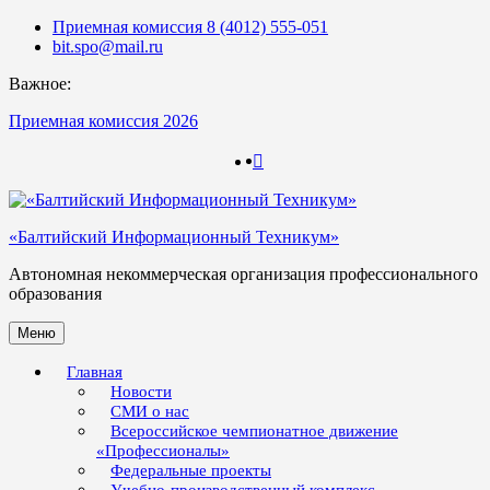
Skip
Приемная комиссия 8 (4012) 555-051
to
bit.spo@mail.ru
content
Важное:
Приемная комиссия 2026
123
123
«Балтийский Информационный Техникум»
Автономная некоммерческая организация профессионального
образования
Меню
Главная
Новости
СМИ о нас
Всероссийское чемпионатное движение
«Профессионалы»
Федеральные проекты