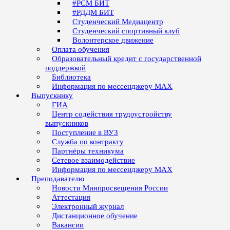
#РСМ БИТ
#РДДМ БИТ
Студенческий Медиацентр
Студенческий спортивный клуб
Волонтерское движение
Оплата обучения
Образовательный кредит с государственной
поддержкой
Библиотека
Информация по мессенджеру MAX
Выпускнику
ГИА
Центр содействия трудоустройству
выпускников
Поступление в ВУЗ
Служба по контракту
Партнёры техникума
Сетевое взаимодействие
Информация по мессенджеру MAX
Преподавателю
Новости Минпросвещения России
Аттестация
Электронный журнал
Дистанционное обучение
Вакансии