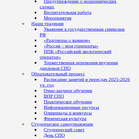
Предупреждение о мошеннических
схемах
Воспитательная работа
Мероприятия
Наши традиции
Уважение к государственным символам
РФ
«Разговоры о важном»
«Россия – мои горизонты»
ППК «Российский экологический
оператор»
Торжественная церемония вручения
дипломов СПО
Образовательный процесс
Расписание занятий и пересдач 2025-2026
уч. год
Очно-заочное обучение
ВПР СПО
Практическое обучение
Информационные ресурсы
Олимпиады и конкурсы
Физическая культура
Студенческое самоуправление
Студенческий совет
День СПО