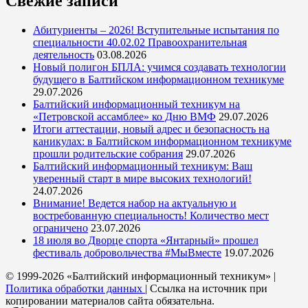
Свежие записи
Абитуриенты – 2026! Вступительные испытания по
специальности 40.02.02 Правоохранительная
деятельность
03.08.2026
Новый полигон БПЛА: учимся создавать технологии
будущего в Балтийском информационном техникуме
29.07.2026
Балтийский информационный техникум на
«Петровской ассамблее» ко Дню ВМФ
29.07.2026
Итоги аттестации, новый адрес и безопасность на
каникулах: в Балтийском информационном техникуме
прошли родительские собрания
29.07.2026
Балтийский информационный техникум: Ваш
уверенный старт в мире высоких технологий!
24.07.2026
Внимание! Ведется набор на актуальную и
востребованную специальность! Количество мест
ограничено
23.07.2026
18 июля во Дворце спорта «Янтарный» прошел
фестиваль добровольчества #МыВместе
19.07.2026
© 1999-2026 «Балтийский информационный техникум» |
Политика обработки данных
| Ссылка на источник при
копировании материалов сайта обязательна.