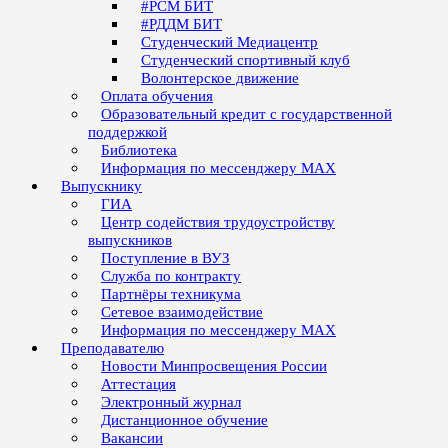
#РСМ БИТ
#РДДМ БИТ
Студенческий Медиацентр
Студенческий спортивный клуб
Волонтерское движение
Оплата обучения
Образовательный кредит с государственной
поддержкой
Библиотека
Информация по мессенджеру MAX
Выпускнику
ГИА
Центр содействия трудоустройству
выпускников
Поступление в ВУЗ
Служба по контракту
Партнёры техникума
Сетевое взаимодействие
Информация по мессенджеру MAX
Преподавателю
Новости Минпросвещения России
Аттестация
Электронный журнал
Дистанционное обучение
Вакансии