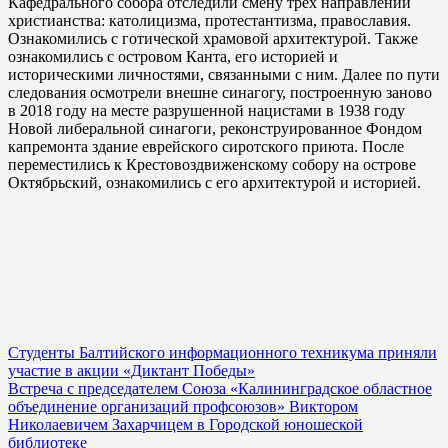
Кафедрального собора отследили смену трех направлений
христианства: католицизма, протестантизма, православия.
Ознакомились с готической храмовой архитектурой. Также
ознакомились с островом Канта, его историей и
историческими личностями, связанными с ним. Далее по пути
следования осмотрели внешне синагогу, построенную заново
в 2018 году на месте разрушенной нацистами в 1938 году
Новой либеральной синагоги, реконструированное Фондом
капремонта здание еврейского сиротского приюта. После
переместились к Крестовоздвиженскому собору на острове
Октябрьский, ознакомились с его архитектурой и историей.
Навигация
Студенты Балтийского информационного техникума приняли
участие в акции «Диктант Победы»
по
Встреча с председателем Союза «Калининградское областное
записям
объединение организаций профсоюзов» Виктором
Николаевичем Захарчицем в Городской юношеской
библиотеке