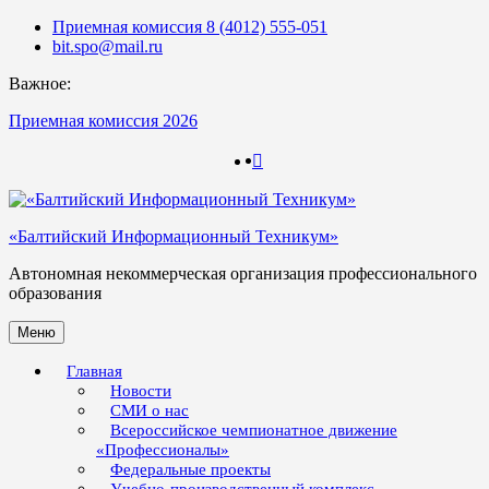
Skip
Приемная комиссия 8 (4012) 555-051
to
bit.spo@mail.ru
content
Важное:
Приемная комиссия 2026
123
123
«Балтийский Информационный Техникум»
Автономная некоммерческая организация профессионального
образования
Меню
Главная
Новости
СМИ о нас
Всероссийское чемпионатное движение
«Профессионалы»
Федеральные проекты