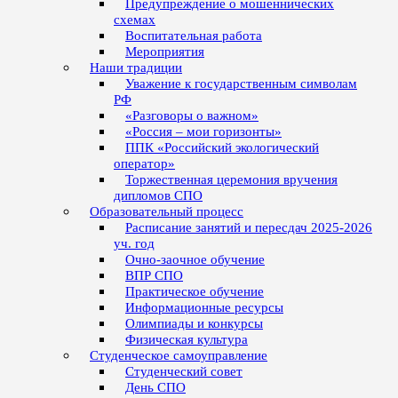
Предупреждение о мошеннических
схемах
Воспитательная работа
Мероприятия
Наши традиции
Уважение к государственным символам
РФ
«Разговоры о важном»
«Россия – мои горизонты»
ППК «Российский экологический
оператор»
Торжественная церемония вручения
дипломов СПО
Образовательный процесс
Расписание занятий и пересдач 2025-2026
уч. год
Очно-заочное обучение
ВПР СПО
Практическое обучение
Информационные ресурсы
Олимпиады и конкурсы
Физическая культура
Студенческое самоуправление
Студенческий совет
День СПО