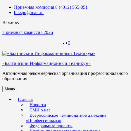
Skip
Приемная комиссия 8 (4012) 555-051
to
bit.spo@mail.ru
content
Важное:
Приемная комиссия 2026
123
123
«Балтийский Информационный Техникум»
Автономная некоммерческая организация профессионального
образования
Меню
Главная
Новости
СМИ о нас
Всероссийское чемпионатное движение
«Профессионалы»
Федеральные проекты