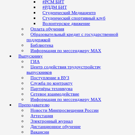
#РСМ БИТ
#РДДМ БИТ
Студенческий Медиацентр
Студенческий спортивный клуб
Волонтерское движение
Оплата обучения
Образовательный кредит с государственной
поддержкой
Библиотека
Информация по мессенджеру MAX
Выпускнику
ГИА
Центр содействия трудоустройству
выпускников
Поступление в ВУЗ
Служба по контракту
Партнёры техникума
Сетевое взаимодействие
Информация по мессенджеру MAX
Преподавателю
Новости Минпросвещения России
Аттестация
Электронный журнал
Дистанционное обучение
Вакансии