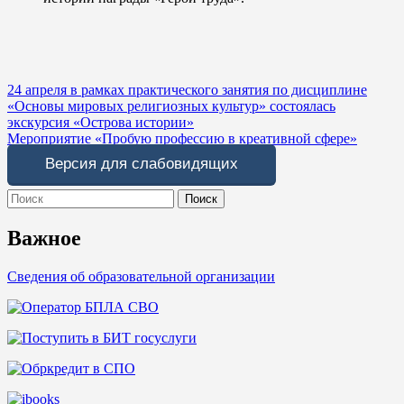
Навигация
24 апреля в рамках практического занятия по дисциплине
«Основы мировых религиозных культур» состоялась
по
экскурсия «Острова истории»
записям
Мероприятие «Пробую профессию в креативной сфере»
Версия для слабовидящих
Search
for:
Важное
Сведения об образовательной организации