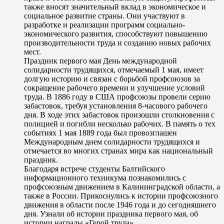
также вносят значительный вклад в экономическое и
социальное развитие страны. Они участвуют в
разработке и реализации программ социально-
экономического развития, способствуют повышению
производительности труда и созданию новых рабочих
мест.
Праздник первого мая День международной
солидарности трудящихся, отмечаемый 1 мая, имеет
долгую историю и связан с борьбой профсоюзов за
сокращение рабочего времени и улучшение условий
труда. В 1886 году в США профсоюзы провели серию
забастовок, требуя установления 8-часового рабочего
дня. В ходе этих забастовок произошли столкновения с
полицией и погибли несколько рабочих. В память о тех
событиях 1 мая 1889 года был провозглашен
Международным днем солидарности трудящихся и
отмечается во многих странах мира как национальный
праздник.
Благодаря встрече студенты Балтийского
информационного техникума познакомились с
профсоюзным движением в Калининградской области, а
также в России. Прикоснулись к истории профсоюзного
движения в области после 1946 года и до сегодняшнего
дня. Узнали об истории праздника первого мая, об
истории награды «Герой труда».