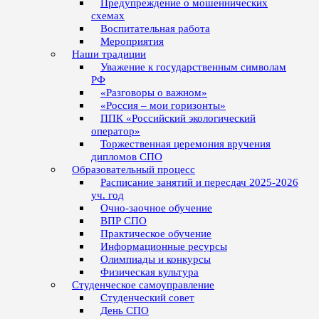
Предупреждение о мошеннических
схемах
Воспитательная работа
Мероприятия
Наши традиции
Уважение к государственным символам
РФ
«Разговоры о важном»
«Россия – мои горизонты»
ППК «Российский экологический
оператор»
Торжественная церемония вручения
дипломов СПО
Образовательный процесс
Расписание занятий и пересдач 2025-2026
уч. год
Очно-заочное обучение
ВПР СПО
Практическое обучение
Информационные ресурсы
Олимпиады и конкурсы
Физическая культура
Студенческое самоуправление
Студенческий совет
День СПО