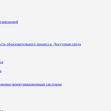
рганизацией
сть образовательного процесса. Доступная среда
ся
и
ационно-коммуникационным системам