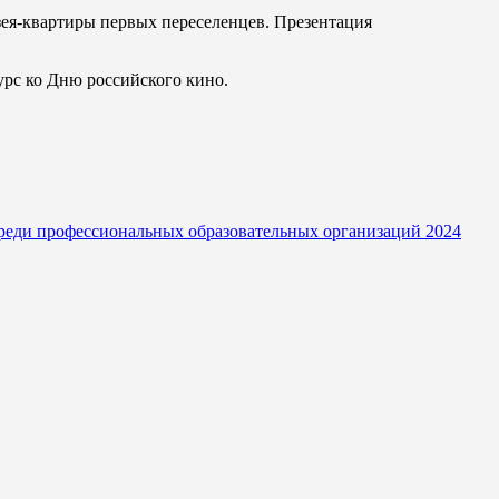
ея-квартиры первых переселенцев. Презентация
урс ко Дню российского кино.
реди профессиональных образовательных организаций 2024