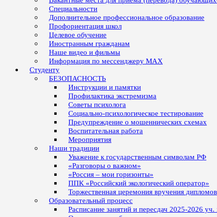
Вакантные места для приёма (перевода) обучающих
Специальности
Дополнительное профессиональное образование
Профориентация школ
Целевое обучение
Иностранным гражданам
Наше видео и фильмы
Информация по мессенджеру MAX
Студенту
БЕЗОПАСНОСТЬ
Инструкции и памятки
Профилактика экстремизма
Советы психолога
Социально-психологическое тестирование
Предупреждение о мошеннических схемах
Воспитательная работа
Мероприятия
Наши традиции
Уважение к государственным символам РФ
«Разговоры о важном»
«Россия – мои горизонты»
ППК «Российский экологический оператор»
Торжественная церемония вручения дипломо
Образовательный процесс
Расписание занятий и пересдач 2025-2026 уч.