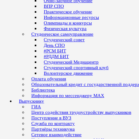
Очно-заочное обучение
ВПР СПО
Практическое обучение
Информационные ресурсы
Олимпиады и конкурсы
Физическая культура
Студенческое самоуправление
Студенческий совет
День СПО
#РСМ БИТ
#РДДМ БИТ
Студенческий Медиацентр
Студенческий спортивный клуб
Волонтерское движение
Оплата обучения
Образовательный кредит с государственной поддер
Библиотека
Информация по мессенджеру MAX
Выпускнику
ГИА
Центр содействия трудоустройству выпускников
Поступление в ВУЗ
Служба по контракту
Партнёры техникума
Сетевое взаимодействие