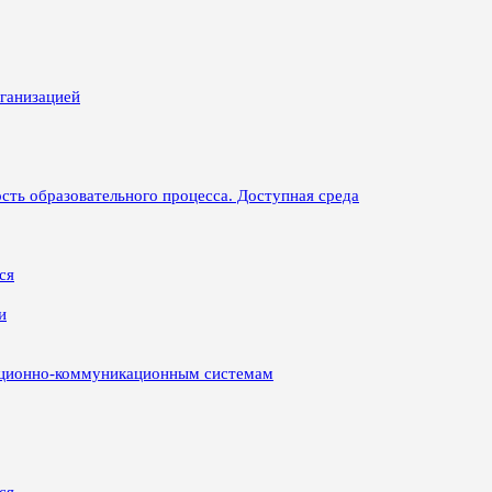
рганизацией
сть образовательного процесса. Доступная среда
ся
и
ационно-коммуникационным системам