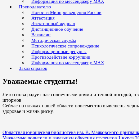
Информация по мессенджеру MAX
Преподавателю
Новости Минпросвещения России
Аттестация
Электронный журнал
Дистанционное обучение
Вакансии
Методическая служба
Психологическое сопровождение
Информационные ресурсы
Противодействие коррупции
Информация по мессенджеру MAX
Заказ справок
Уважаемые студенты!
Лето снова радует нас солнечными днями и теплой погодой, а э
штормов.
Сейчас на пляжах нашей области повсеместно вывешены черные ф
здоровье и жизнь риску.
Навигация
Областная юношеская библиотека им. В. Маяковского приглаша
Уважаемые родители и заказчики обучения студентов 1 курса 20