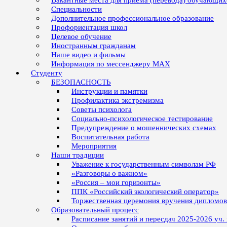
Вакантные места для приёма (перевода) обучающих
Специальности
Дополнительное профессиональное образование
Профориентация школ
Целевое обучение
Иностранным гражданам
Наше видео и фильмы
Информация по мессенджеру MAX
Студенту
БЕЗОПАСНОСТЬ
Инструкции и памятки
Профилактика экстремизма
Советы психолога
Социально-психологическое тестирование
Предупреждение о мошеннических схемах
Воспитательная работа
Мероприятия
Наши традиции
Уважение к государственным символам РФ
«Разговоры о важном»
«Россия – мои горизонты»
ППК «Российский экологический оператор»
Торжественная церемония вручения дипломо
Образовательный процесс
Расписание занятий и пересдач 2025-2026 уч.