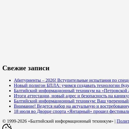
Свежие записи
Абитуриенты – 2026! Вступительные испытания по специ
Новый полигон БПЛА: учимся создавать технологии буд
Балтийский информационный техникум на «Петровской
Итоги аттестации, новый адрес и безопасность на кани
Балтийский информационный техникум: Ваш уверенный с
Внимание! Ведется набор на актуальную и востребованн
18 июля во Дворце спорта «Янтарный» прошел фестивал
© 1999-2026 «Балтийский информационный техникум» |
Полит