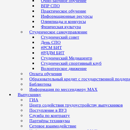
Очно-заочное обучение
ВПР СПО
Практическое обучение
Информационные ресурсы
Олимпиады и конкурсы
Физическая культура
Студенческое самоуправление
Студенческий совет
День СПО
#РСМ БИТ
#РДДМ БИТ
Студенческий Медиацентр
Студенческий спортивный клуб
Волонтерское движение
Оплата обучения
Образовательный кредит с государственной поддер
Библиотека
Информация по мессенджеру MAX
Выпускнику
ГИА
Центр содействия трудоустройству выпускников
Поступление в ВУЗ
Служба по контракту
Партнёры техникума
Сетевое взаимодействие