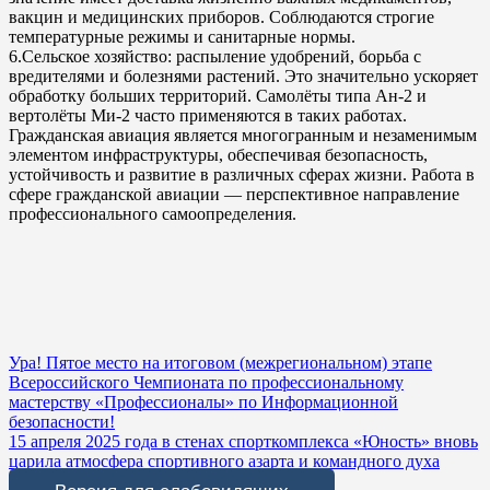
вакцин и медицинских приборов. Соблюдаются строгие
температурные режимы и санитарные нормы.
6.Сельское хозяйство: распыление удобрений, борьба с
вредителями и болезнями растений. Это значительно ускоряет
обработку больших территорий. Самолёты типа Ан-2 и
вертолёты Ми-2 часто применяются в таких работах.
Гражданская авиация является многогранным и незаменимым
элементом инфраструктуры, обеспечивая безопасность,
устойчивость и развитие в различных сферах жизни. Работа в
сфере гражданской авиации — перспективное направление
профессионального самоопределения.
Навигация
Ура! Пятое место на итоговом (межрегиональном) этапе
Всероссийского Чемпионата по профессиональному
по
мастерству «Профессионалы» по Информационной
записям
безопасности!
15 апреля 2025 года в стенах спорткомплекса «Юность» вновь
царила атмосфера спортивного азарта и командного духа