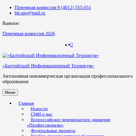
Skip
Приемная комиссия 8 (4012) 555-051
to
bit.spo@mail.ru
content
Важное:
Приемная комиссия 2026
123
123
«Балтийский Информационный Техникум»
Автономная некоммерческая организация профессионального
образования
Меню
Главная
Новости
СМИ о нас
Всероссийское чемпионатное движение
«Профессионалы»
Федеральные проекты