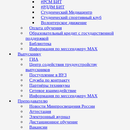
#РСМ БИТ
#РДДМ БИТ
Студенческий Медиацентр
Студенческий спортивный клуб
Волонтерское движение
Оплата обучения
Образовательный кредит с государственной
поддержкой
Библиотека
Информация по мессенджеру MAX
Выпускнику
ГИА
Центр содействия трудоустройству
выпускников
Поступление в ВУЗ
Служба по контракту
Партнёры техникума
Сетевое взаимодействие
Информация по мессенджеру MAX
Преподавателю
Новости Минпросвещения России
Аттестация
Электронный журнал
Дистанционное обучение
Вакансии