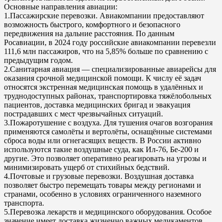
Основные направления авиации:
1.Пассажирские перевозки. Авиакомпании предоставляют
возможность быстрого, комфортного и безопасного
передвижения на дальние расстояния. По данным
Росавиации, в 2024 году российские авиакомпании перевезли
111,6 млн пассажиров, что на 5,85% больше по сравнению с
предыдущим годом.
2.Санитарная авиация — специализированные авиарейсы для
оказания срочной медицинской помощи. К числу её задач
относятся экстренная медицинская помощь в удалённых и
труднодоступных районах, транспортировка тяжёлобольных
пациентов, доставка медицинских бригад и эвакуация
пострадавших с мест чрезвычайных ситуаций.
3.Пожаротушение с воздуха. Для тушения очагов возгорания
применяются самолёты и вертолёты, оснащённые системами
сброса воды или огнегасящих веществ. В России активно
используются такие воздушные суда, как Ил-76, Бе-200 и
другие. Это позволяет оперативно реагировать на угрозы и
минимизировать ущерб от стихийных бедствий.
4.Почтовые и грузовые перевозки. Воздушная доставка
позволяет быстро перемещать товары между регионами и
странами, особенно в условиях ограниченного наземного
транспорта.
5.Перевозка лекарств и медицинского оборудования. Особое
значение имеет доставка жизненно важных медикаментов,