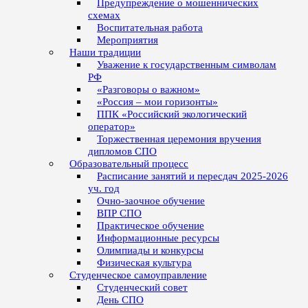
Предупреждение о мошеннических
схемах
Воспитательная работа
Мероприятия
Наши традиции
Уважение к государственным символам
РФ
«Разговоры о важном»
«Россия – мои горизонты»
ППК «Российский экологический
оператор»
Торжественная церемония вручения
дипломов СПО
Образовательный процесс
Расписание занятий и пересдач 2025-2026
уч. год
Очно-заочное обучение
ВПР СПО
Практическое обучение
Информационные ресурсы
Олимпиады и конкурсы
Физическая культура
Студенческое самоуправление
Студенческий совет
День СПО