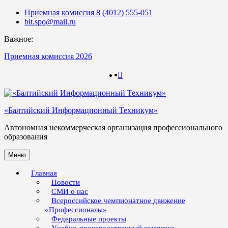
Skip
Приемная комиссия 8 (4012) 555-051
to
bit.spo@mail.ru
content
Важное:
Приемная комиссия 2026
123
123
«Балтийский Информационный Техникум»
Автономная некоммерческая организация профессионального
образования
Меню
Главная
Новости
СМИ о нас
Всероссийское чемпионатное движение
«Профессионалы»
Федеральные проекты