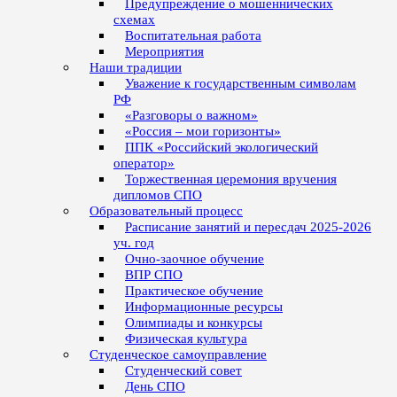
Предупреждение о мошеннических
схемах
Воспитательная работа
Мероприятия
Наши традиции
Уважение к государственным символам
РФ
«Разговоры о важном»
«Россия – мои горизонты»
ППК «Российский экологический
оператор»
Торжественная церемония вручения
дипломов СПО
Образовательный процесс
Расписание занятий и пересдач 2025-2026
уч. год
Очно-заочное обучение
ВПР СПО
Практическое обучение
Информационные ресурсы
Олимпиады и конкурсы
Физическая культура
Студенческое самоуправление
Студенческий совет
День СПО