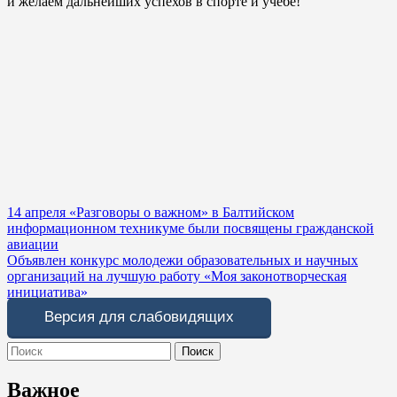
и желаем дальнейших успехов в спорте и учебе!
Навигация
14 апреля «Разговоры о важном» в Балтийском
информационном техникуме были посвящены гражданской
по
авиации
записям
Объявлен конкурс молодежи образовательных и научных
организаций на лучшую работу «Моя законотворческая
инициатива»
Версия для слабовидящих
Search
for:
Важное