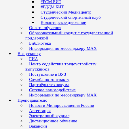
#РСМ БИТ
#РДДМ БИТ
Студенческий Медиацентр
Студенческий спортивный клуб
Волонтерское движение
Оплата обучения
Образовательный кредит с государственной
поддержкой
Библиотека
Информация по мессенджеру MAX
Выпускнику
ГИА
Центр содействия трудоустройству
выпускников
Поступление в ВУЗ
Служба по контракту
Партнёры техникума
Сетевое взаимодействие
Информация по мессенджеру MAX
Преподавателю
Новости Минпросвещения России
Аттестация
Электронный журнал
Дистанционное обучение
Вакансии