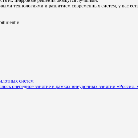
Пусть их цифровые решения окажутся лучшими.
овыми технологиями и развитием современных систем, у вас ест
iturientu/
пилотных систем
лось очередное занятие в рамках внеурочных занятий «Россия- 