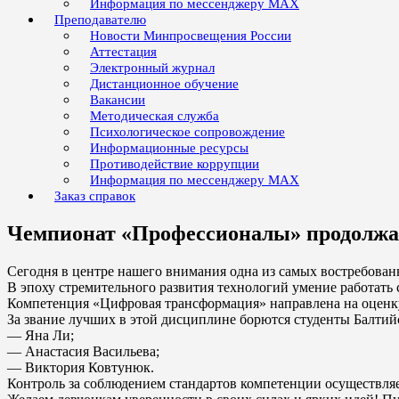
Информация по мессенджеру MAX
Преподавателю
Новости Минпросвещения России
Аттестация
Электронный журнал
Дистанционное обучение
Вакансии
Методическая служба
Психологическое сопровождение
Информационные ресурсы
Противодействие коррупции
Информация по мессенджеру MAX
Заказ справок
Чемпионат «Профессионалы» продолжае
Сегодня в центре нашего внимания одна из самых востребов
В эпоху стремительного развития технологий умение работать
Компетенция «Цифровая трансформация» направлена на оценку
За звание лучших в этой дисциплине борются студенты Балти
— Яна Ли;
— Анастасия Васильева;
— Виктория Ковтунюк.
Контроль за соблюдением стандартов компетенции осуществля