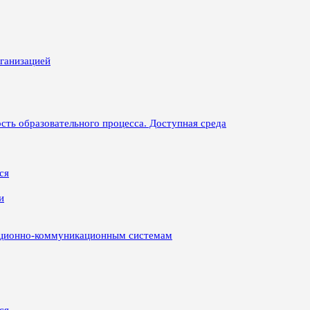
рганизацией
сть образовательного процесса. Доступная среда
ся
и
ационно-коммуникационным системам