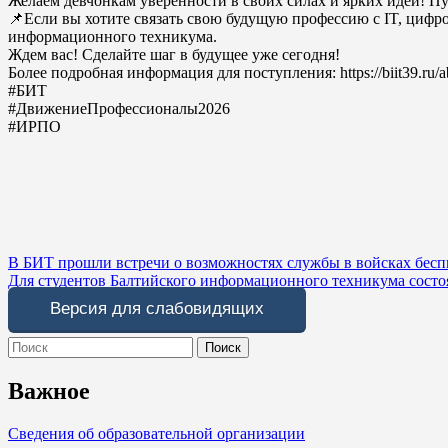
Желаем девчонкам уверенности в своих силах и ярких идей! 
📌Если вы хотите связать свою будущую профессию с IT, цифр
информационного техникума.
Ждем вас! Сделайте шаг в будущее уже сегодня!
Более подробная информация для поступления: https://biit39.ru/ab
#БИТ
#ДвижениеПрофессионалы2026
#ИРПО
Навигация
В БИТ прошли встречи о возможностях службы в войсках бес
Для студентов Балтийского информационного техникума состоя
по
Версия для слабовидящих
записям
Search
for:
Важное
Сведения об образовательной организации