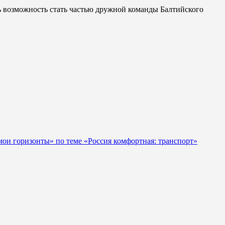
ь возможность стать частью дружной команды Балтийского
мои горизонты» по теме «Россия комфортная: транспорт»