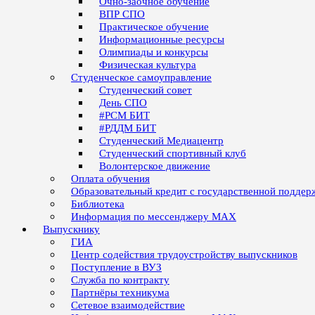
Очно-заочное обучение
ВПР СПО
Практическое обучение
Информационные ресурсы
Олимпиады и конкурсы
Физическая культура
Студенческое самоуправление
Студенческий совет
День СПО
#РСМ БИТ
#РДДМ БИТ
Студенческий Медиацентр
Студенческий спортивный клуб
Волонтерское движение
Оплата обучения
Образовательный кредит с государственной поддер
Библиотека
Информация по мессенджеру MAX
Выпускнику
ГИА
Центр содействия трудоустройству выпускников
Поступление в ВУЗ
Служба по контракту
Партнёры техникума
Сетевое взаимодействие