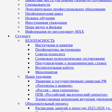
Вакантные места для приёма (перевода) обучающих
Специальности
Дополнительное профессиональное образование
Профориентация школ
Целевое обучение
Иностранным гражданам
Наше видео и фильмы
Информация по мессенджеру MAX
Студенту
БЕЗОПАСНОСТЬ
Инструкции и памятки
Профилактика экстремизма
Советы психолога
Социально-психологическое тестирование
Предупреждение о мошеннических схемах
Воспитательная работа
Мероприятия
Наши традиции
Уважение к государственным символам РФ
«Разговоры о важном»
«Россия – мои горизонты»
ППК «Российский экологический оператор»
Торжественная церемония вручения дипломо
Образовательный процесс
Расписание занятий и пересдач 2025-2026 уч.