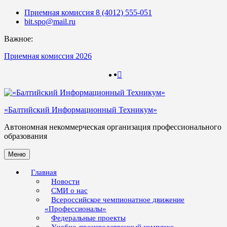
Skip
Приемная комиссия 8 (4012) 555-051
to
bit.spo@mail.ru
content
Важное:
Приемная комиссия 2026
123
123
«Балтийский Информационный Техникум»
Автономная некоммерческая организация профессионального
образования
Меню
Главная
Новости
СМИ о нас
Всероссийское чемпионатное движение
«Профессионалы»
Федеральные проекты