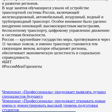
и развитие регионов.
В ходе занятия обучающиеся узнали об устройстве
транспортной системы России, включающей
железнодорожный, автомобильный, воздушный, водный и
трубопроводный транспорт. Особое внимание было уделено
внедрению инноваций: высокоскоростным магистралям,
беспилотному транспорту, цифровому управлению движению
и системам безопасности.
Россия — крупнейшее государство мира, протянувшееся через
11 часовых поясов, и именно транспорт становится тем
связующим звеном, которое объединяет регионы,
обеспечивает экономическую целостность и социальную
справедливость.
#БИТ
#РоссияМоиГоризонты
Навигация
Чемпионат «Профессионалы» продолжает выявлять лучших
специалистов будущего
по
Чемпионат «Профессионалы» продолжает открывать новые
записям
имена и демонстрировать высокий уровень подготовки
студентов