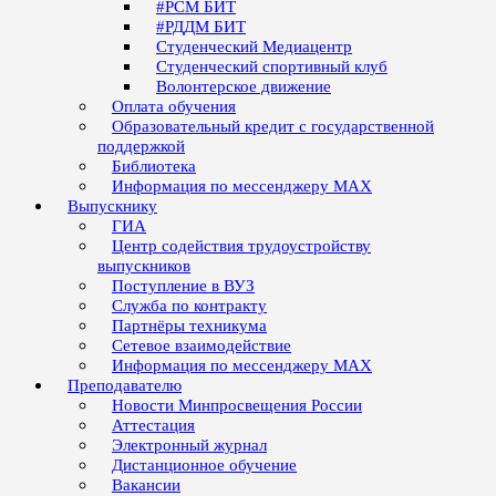
#РСМ БИТ
#РДДМ БИТ
Студенческий Медиацентр
Студенческий спортивный клуб
Волонтерское движение
Оплата обучения
Образовательный кредит с государственной
поддержкой
Библиотека
Информация по мессенджеру MAX
Выпускнику
ГИА
Центр содействия трудоустройству
выпускников
Поступление в ВУЗ
Служба по контракту
Партнёры техникума
Сетевое взаимодействие
Информация по мессенджеру MAX
Преподавателю
Новости Минпросвещения России
Аттестация
Электронный журнал
Дистанционное обучение
Вакансии