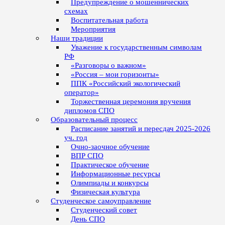
Предупреждение о мошеннических
схемах
Воспитательная работа
Мероприятия
Наши традиции
Уважение к государственным символам
РФ
«Разговоры о важном»
«Россия – мои горизонты»
ППК «Российский экологический
оператор»
Торжественная церемония вручения
дипломов СПО
Образовательный процесс
Расписание занятий и пересдач 2025-2026
уч. год
Очно-заочное обучение
ВПР СПО
Практическое обучение
Информационные ресурсы
Олимпиады и конкурсы
Физическая культура
Студенческое самоуправление
Студенческий совет
День СПО