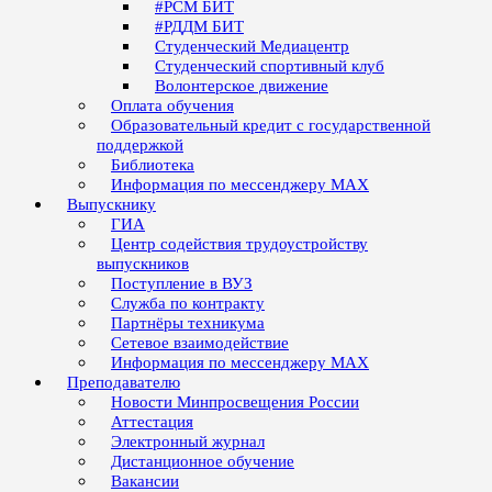
#РСМ БИТ
#РДДМ БИТ
Студенческий Медиацентр
Студенческий спортивный клуб
Волонтерское движение
Оплата обучения
Образовательный кредит с государственной
поддержкой
Библиотека
Информация по мессенджеру MAX
Выпускнику
ГИА
Центр содействия трудоустройству
выпускников
Поступление в ВУЗ
Служба по контракту
Партнёры техникума
Сетевое взаимодействие
Информация по мессенджеру MAX
Преподавателю
Новости Минпросвещения России
Аттестация
Электронный журнал
Дистанционное обучение
Вакансии