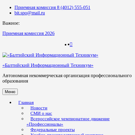
Skip
Приемная комиссия 8 (4012) 555-051
to
bit.spo@mail.ru
content
Важное:
Приемная комиссия 2026
123
123
«Балтийский Информационный Техникум»
Автономная некоммерческая организация профессионального
образования
Меню
Главная
Новости
СМИ о нас
Всероссийское чемпионатное движение
«Профессионалы»
Федеральные проекты