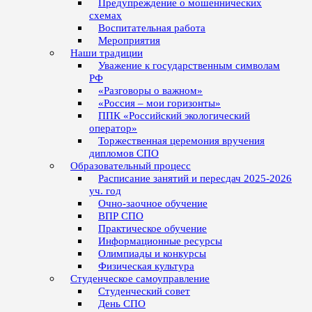
Предупреждение о мошеннических
схемах
Воспитательная работа
Мероприятия
Наши традиции
Уважение к государственным символам
РФ
«Разговоры о важном»
«Россия – мои горизонты»
ППК «Российский экологический
оператор»
Торжественная церемония вручения
дипломов СПО
Образовательный процесс
Расписание занятий и пересдач 2025-2026
уч. год
Очно-заочное обучение
ВПР СПО
Практическое обучение
Информационные ресурсы
Олимпиады и конкурсы
Физическая культура
Студенческое самоуправление
Студенческий совет
День СПО