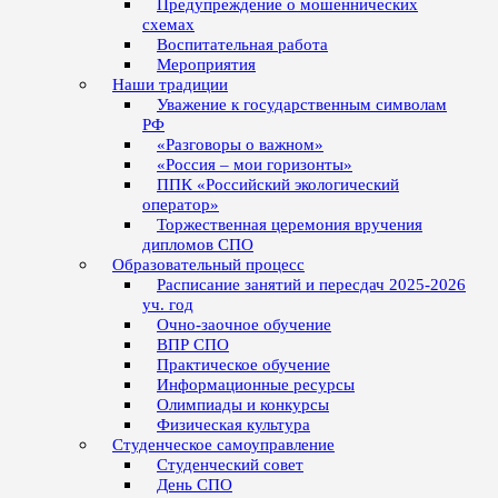
Предупреждение о мошеннических
схемах
Воспитательная работа
Мероприятия
Наши традиции
Уважение к государственным символам
РФ
«Разговоры о важном»
«Россия – мои горизонты»
ППК «Российский экологический
оператор»
Торжественная церемония вручения
дипломов СПО
Образовательный процесс
Расписание занятий и пересдач 2025-2026
уч. год
Очно-заочное обучение
ВПР СПО
Практическое обучение
Информационные ресурсы
Олимпиады и конкурсы
Физическая культура
Студенческое самоуправление
Студенческий совет
День СПО