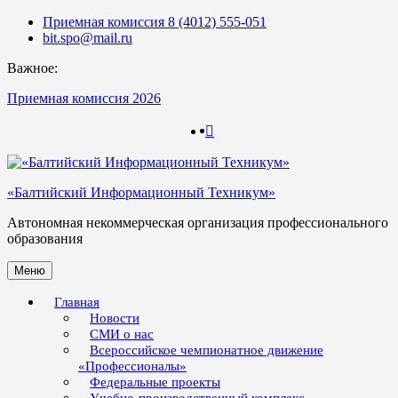
Skip
Приемная комиссия 8 (4012) 555-051
to
bit.spo@mail.ru
content
Важное:
Приемная комиссия 2026
123
123
«Балтийский Информационный Техникум»
Автономная некоммерческая организация профессионального
образования
Меню
Главная
Новости
СМИ о нас
Всероссийское чемпионатное движение
«Профессионалы»
Федеральные проекты