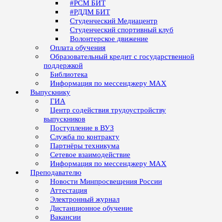
#РСМ БИТ
#РДДМ БИТ
Студенческий Медиацентр
Студенческий спортивный клуб
Волонтерское движение
Оплата обучения
Образовательный кредит с государственной
поддержкой
Библиотека
Информация по мессенджеру MAX
Выпускнику
ГИА
Центр содействия трудоустройству
выпускников
Поступление в ВУЗ
Служба по контракту
Партнёры техникума
Сетевое взаимодействие
Информация по мессенджеру MAX
Преподавателю
Новости Минпросвещения России
Аттестация
Электронный журнал
Дистанционное обучение
Вакансии