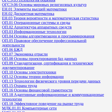
ОГСЭ.05 Психология общения
ОГСЭ.06 Основы мировых религиозных культур
ЕН.01 Элементы высшей математики
ЕН.02 Дискретная математика
ЕН.03 Теория вероятности и математическая статистика
ОП.01 Операционные системы и среды
ОП.02 Архитектура аппаратных средств
ОП.03 Информационные технологии
ОП.04 Основы алгоритмизации и программирования
ОП.05 Правовое обеспечение профессиональной
деятельности
ОП.06 БЖД
ОП.07 Экономика отрасли
ОП.08 Основы проектирования баз данных
ОП.09 Стандартизация, сертификация и техническое
документирование
ОП.10 Основы электротехники
ОП.12 Основы теории информации
ОП.13 Технологии физического уровня передачи данных
ОП.15 Охрана труда
ОП.16 Основы финансовой грамотности
ОП.18 Адаптивные информационные и коммуникационые
технологии
ОП.18 Эффективное поведение на рынке труда
МДК.01.01 Компьютерные сети