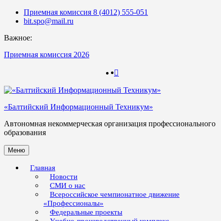
Skip
Приемная комиссия 8 (4012) 555-051
to
bit.spo@mail.ru
content
Важное:
Приемная комиссия 2026
123
123
«Балтийский Информационный Техникум»
Автономная некоммерческая организация профессионального
образования
Меню
Главная
Новости
СМИ о нас
Всероссийское чемпионатное движение
«Профессионалы»
Федеральные проекты