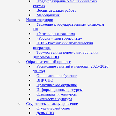
Предупреждение о мошеннических
схемах
Воспитательная работа
Мероприятия
Наши традиции
Уважение к государственным символам
РФ
«Разговоры о важном»
«Россия – мои горизонты»
ППК «Российский экологический
оператор»
Торжественная церемония вручения
дипломов СПО
Образовательный процесс
Расписание занятий и пересдач 2025-2026
уч. год
Очно-заочное обучение
ВПР СПО
Практическое обучение
Информационные ресурсы
Олимпиады и конкурсы
Физическая культура
Студенческое самоуправление
Студенческий совет
День СПО