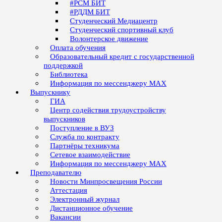
#РСМ БИТ
#РДДМ БИТ
Студенческий Медиацентр
Студенческий спортивный клуб
Волонтерское движение
Оплата обучения
Образовательный кредит с государственной
поддержкой
Библиотека
Информация по мессенджеру MAX
Выпускнику
ГИА
Центр содействия трудоустройству
выпускников
Поступление в ВУЗ
Служба по контракту
Партнёры техникума
Сетевое взаимодействие
Информация по мессенджеру MAX
Преподавателю
Новости Минпросвещения России
Аттестация
Электронный журнал
Дистанционное обучение
Вакансии